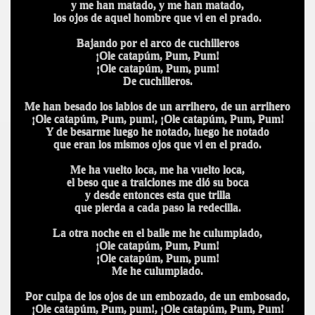
y me han matado, y me han matado,
los ojos de aquel hombre que vi en el prado.
Bajando por el arco de cuchilleros
¡Ole catapúm, Pum, Pum!
¡Ole catapúm, Pum, pum!
De cuchilleros.
Me han besado los labios de un arrihero, de un arrihero
¡Ole catapúm, Pum, pum!, ¡Ole catapúm, Pum, Pum!
Y de besarme luego he notado, luego he notado
que eran los mismos ojos que vi en el prado.
Me ha vuelto loca, me ha vuelto loca,
el beso que a traiciones me dió su boca
y desde entonces esta que trilla
que pierda a cada paso la redecilla.
La otra noche en el baile me he culumpiado,
¡Ole catapúm, Pum, Pum!
¡Ole catapúm, Pum, pum!
Me he culumpiado.
Por culpa de los ojos de un embozado, de un embosado,
¡Ole catapúm, Pum, pum!, ¡Ole catapúm, Pum, Pum!