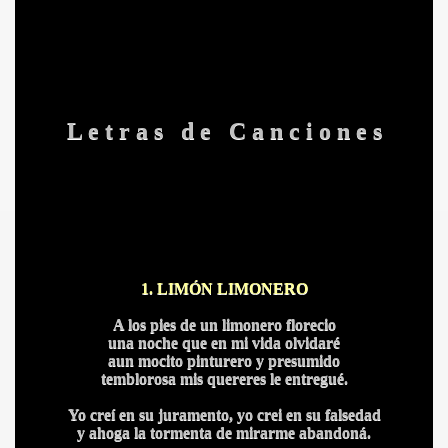
L e t r a s d e C a n c i o n e s
1. LIMÓN LIMONERO
A los pies de un limonero florecio
una noche que en mi vida olvidaré
aun mocito pinturero y presumido
temblorosa mis quereres le entregué.
IDADES
Yo creí en su juramento, yo crei en su falsedad
y ahoga la tormenta de mirarme abandoná.