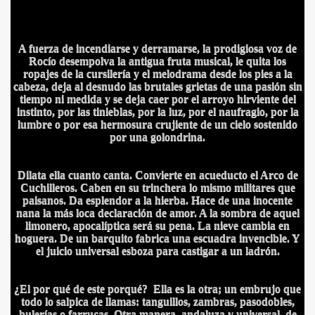
A fuerza de incendiarse y derramarse, la prodigiosa voz de
Rocío desempolva la antigua fruta musical, le quita los
ropajes de la cursilería y el melodrama desde los pies a la
cabeza, deja al desnudo las brutales grietas de una pasión sin
tiempo ni medida y se deja caer por el arroyo hirviente del
instinto, por las tinieblas, por la luz, por el naufragio, por la
lumbre o por esa hermosura crujiente de un cielo sostenido
por una golondrina.
Dilata ella cuanto canta. Convierte en acueducto el Arco de
Cuchilleros. Caben en su trinchera lo mismo militares que
paisanos. Da esplendor a la hierba. Hace de una inocente
nana la más loca declaración de amor. A la sombra de aquel
limonero, apocalíptica será su pena. La nieve cambia en
hoguera. De un barquito fabrica una escuadra invencible. Y
el juicio universal esboza para castigar a un ladrón.
¿El por qué de este porqué? Ella es la otra; un embrujo que
todo lo salpica de llamas: tanguillos, zambras, pasodobles,
bulerías o farrucas. Otra manera, andaluza y universal, de