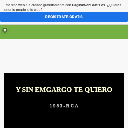
Este sitio web fue creado gratuitamente con
PaginaWebGratis.es
. ¿Quieres
tener tu propio sitio web?
REGÍSTRATE GRATIS
Y SIN EMGARGO TE QUIERO
ARTE
RTE
1 9 8 3 - R C A