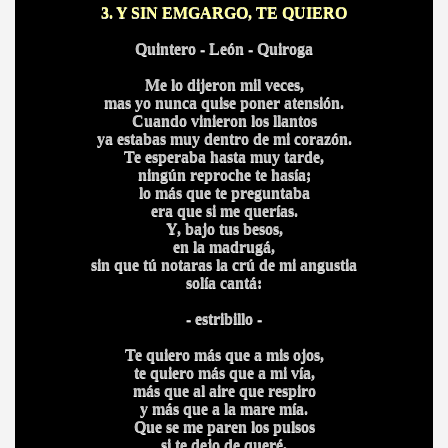
3. Y SIN EMGARGO, TE QUIERO
Quintero - León - Quiroga
Me lo dijeron mil veces,
mas yo nunca quise poner atensión.
Cuando vinieron los llantos
ya estabas muy dentro de mi corazón.
Te esperaba hasta muy tarde,
ningún reproche te hasía;
lo más que te preguntaba
era que si me querías.
Y, bajo tus besos,
en la madrugá,
sin que tú notaras la crú de mi angustia
BAR TANI
solía cantá:
O
- estribillo -
Te quiero más que a mis ojos,
te quiero más que a mi vía,
más que al aire que respiro
y más que a la mare mía.
Que se me paren los pulsos
si te dejo de queré,