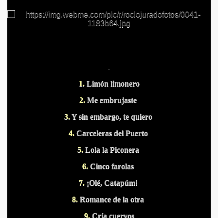
.
S PUERTOS
1.
Limón limonero
2.
Me embrujaste
3.
Y sin embargo, te quiero
4.
Carceleras del Puerto
5.
Lola la Piconera
6.
Cinco farolas
7.
¡Olé, Catapúm!
8.
Romance de la otra
DITAS
9.
Cría cuervos