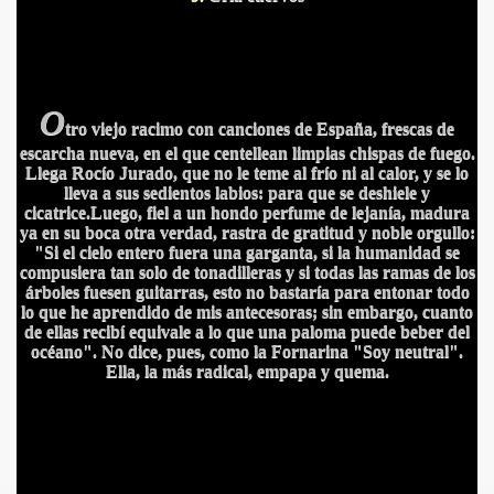
O
tro viejo racimo con canciones de España, frescas de
escarcha nueva, en el que centellean limpias chispas de fuego.
Llega Rocío Jurado, que no le teme al frío ni al calor, y se lo
lleva a sus sedientos labios: para que se deshiele y
cicatrice.
Luego, fiel a un hondo perfume de lejanía, madura
ya en su boca otra verdad, rastra de gratitud y noble orgullo:
"Si el cielo entero fuera una garganta, si la humanidad se
compusiera tan solo de tonadilleras y si todas las ramas de los
árboles fuesen guitarras, esto no bastaría para entonar todo
lo que he aprendido de mis antecesoras; sin embargo, cuanto
de ellas recibí equivale a lo que una paloma puede beber del
océano". No dice, pues, como la Fornarina "Soy neutral".
Ella, la más radical, empapa y quema.