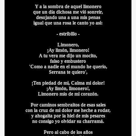
Y a la sombra de aquel limonero
que un día dichosa me vió sonreir,
desojando una a una mis penas
igual que una rosa le canto yo asi:
- estribillo -
Limonero,
¡Ay limón, limonero!
A tu vera me dijo un mocito,
falso y embustero
'Como a nadie en el mundo he querío,
Serrana te quiero',
¡Ten piedad de mi, Calma mi dolor!
¡Ay limón, limonero!,
Limonero mío de mi corazón.
Por caminos sembraitos de esas sales
BLANCA
con la cruz de mi dolor me heche a rodar,
y ahogaita por la hiel de mis pesares
no consigo yo olvidar su charramá.
Pero al cabo de los años