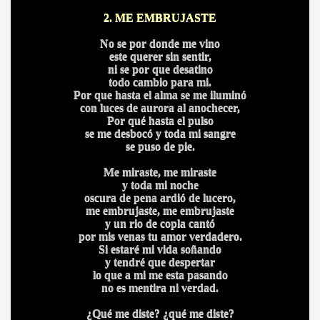
2. ME EMBRUJASTE
HONOR
No se por donde me vino
este querer sin sentir,
ni se por que desatino
todo cambio para mi.
DE
Por que hasta el alma se me iluminó
con luces de aurora al anochecer,
Por qué hasta el pulso
se me desbocó y toda mi sangre
se puso de pie.
Me miraste, me miraste
y toda mi noche
oscura de pena ardió de lucero,
me embrujaste, me embrujaste
y un rio de copla cantó
por mis venas tu amor verdadero.
Si estaré mi vida soñando
y tendré que despertar
lo que a mi me esta pasando
no es mentira ni verdad.
¿Qué me diste? ¿qué me diste?