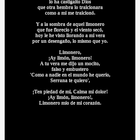
lo ha castigaito Dios
que otra hembra lo traicionara
ICANA
como a mi me traicionó.
Y a la sombra de aquel limonero
que fue florecío y el viento secó,
hoy le he visto llorando a mi vera
por un desengaño, lo mismo que yo.
Limonero,
¡Ay limón, limonero!
A tu vera me dijo un mocito,
falso y embustero
'Como a nadie en el mundo he querío,
Serrana te quiero',
¡Ten piedad de mi, Calma mi dolor!
¡Ay limón, limonero!,
Limonero mío de mi corazón.
S AL VIENTO