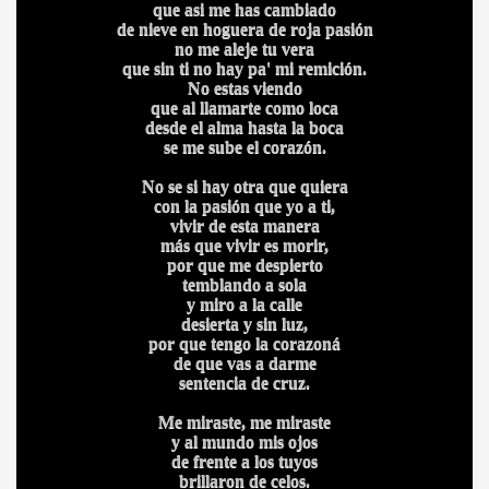
que asi me has cambiado
de nieve en hoguera de roja pasión
no me aleje tu vera
CÍO
que sin ti no hay pa' mi remición.
No estas viendo
que al llamarte como loca
desde el alma hasta la boca
se me sube el corazón.
MI
No se si hay otra que quiera
con la pasión que yo a ti,
vivir de esta manera
más que vivir es morir,
por que me despierto
temblando a sola
A MAS GRANDE
y miro a la calle
desierta y sin luz,
por que tengo la corazoná
de que vas a darme
sentencia de cruz.
Me miraste, me miraste
y al mundo mis ojos
de frente a los tuyos
brillaron de celos.