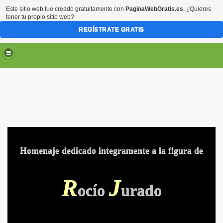
Este sitio web fue creado gratuitamente con
PaginaWebGratis.es
. ¿Quieres
tener tu propio sitio web?
REGÍSTRATE GRATIS
Homenaje dedicado integramente a la figura de
R
J
ocío
urado