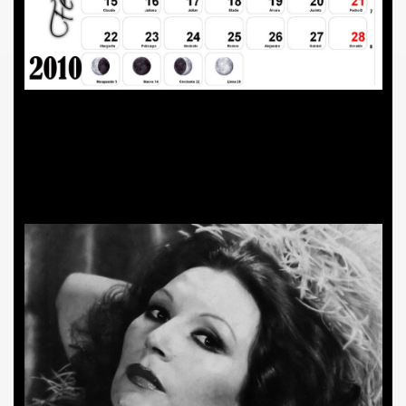
CÍO
MI