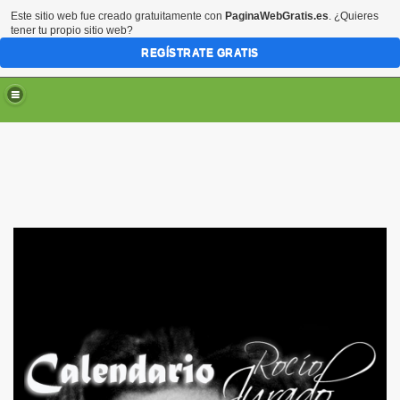
Este sitio web fue creado gratuitamente con
PaginaWebGratis.es
. ¿Quieres
tener tu propio sitio web?
REGÍSTRATE GRATIS