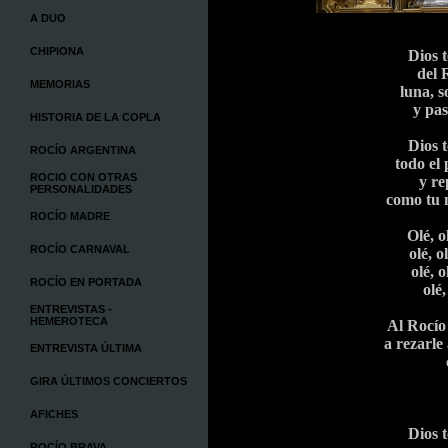
A DUO
CHIPIONA
Dios t
del 
MEMORIAS
luna, s
y pas
HISTORIA DE LA COPLA
Dios t
ROCÍO ARGENTINA
todo el 
ROCIO CON OTRAS
y re
PERSONALIDADES
como tu n
ROCÍO MADRE
Olé, ol
ROCÍO CARNAVAL
olé, ol
olé, o
ROCÍO EN PORTADA
olé,
ENTREVISTAS -
HEMEROTECA
Al Rocío 
a rezarle
ENTREVISTA ÚLTIMA
GIRA ÚLTIMOS CONCIERTOS
AFICHES
Dios t
ROCÍO BRAVA