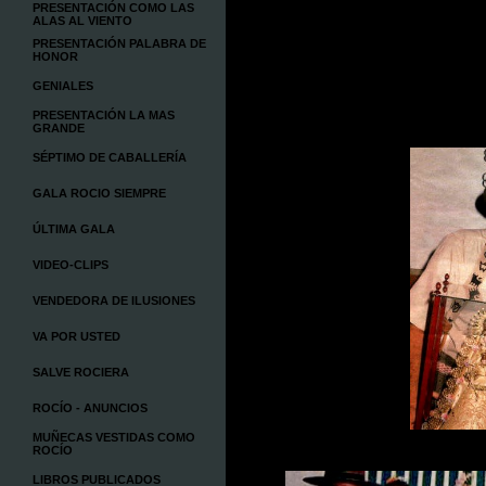
PRESENTACIÓN COMO LAS
ALAS AL VIENTO
PRESENTACIÓN PALABRA DE
HONOR
GENIALES
PRESENTACIÓN LA MAS
GRANDE
SÉPTIMO DE CABALLERÍA
GALA ROCIO SIEMPRE
ÚLTIMA GALA
VIDEO-CLIPS
VENDEDORA DE ILUSIONES
VA POR USTED
SALVE ROCIERA
ROCÍO - ANUNCIOS
MUÑECAS VESTIDAS COMO
ROCÍO
LIBROS PUBLICADOS