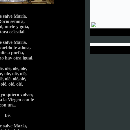
e salve María,
Rocío señora,
ol, norte y guía,
tora celestial.
e salve María,
pueblo te adora,
pite a porfía,
o hay otra igual.
é, olé, olé, olé,
é, olé, olé, olé,
lé, olé, olé,olé,
 olé, olé, olé,
yo quiero volver,
 a la Virgen con fé
con un...
bis
e salve María,