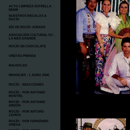
ACTO LIMPIEZA ESTRELLA -
MIAMI
NUESTROS REGALOS A
ROCÍO
DÍA DE ROCÍO JURADO
ASOCIACIÓN CULTURAL RJ -
LA MAS GRANDE
ROCÍO EN CHOCOLATE
VIÑETAS PRENSA
MAUSOLEO
MENSAJES - 1 JUNIO 2006
ROCÍO - REACCIONES
ROCÍO - POR ANTONIO
MONTIEL
ROCÍO - POR ANTONIO
ARDÓN
ROCÍO - POR ARTURO
ZAPATA
ROCÍO - POR FERNÁNDO
ONEGA