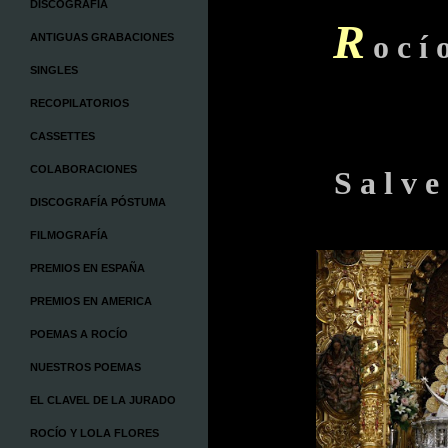
DISCOGRAFÍA
R
o c í
ANTIGUAS GRABACIONES
SINGLES
RECOPILATORIOS
CASSETTES
COLABORACIONES
S a l v e
DISCOGRAFÍA PÓSTUMA
FILMOGRAFÍA
PREMIOS EN ESPAÑA
PREMIOS EN AMERICA
POEMAS A ROCÍO
NUESTROS POEMAS
EL CLAVEL DE LA JURADO
ROCÍO Y LOLA FLORES