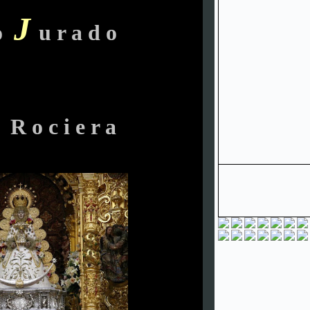
J
 o
u r a d o
 R o c i e r a