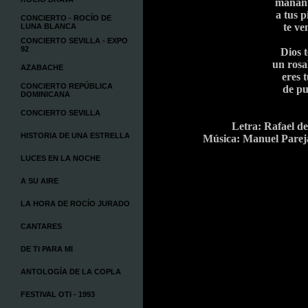
manant
a tus p
CONCIERTO - ROCÍO DE
te ve
LUNA BLANCA
CONCIERTO SEVILLA - EXPO
92
Dios t
un rosa
AZABACHE
eres 
CONCIERTO REPÚBLICA
de pu
DOMINICANA
CONCIERTO SEVILLA
Letra: Rafael d
HISTORIA DE UNA ESTRELLA
Música: Manuel Parej
LUCES EN LA NOCHE
A SU AIRE
LA HORA DE ROCÍO JURADO
CANTARES
DE TI PARA MI
ANTOLOGÍA DE LA COPLA
FESTIVAL OTI - 1993