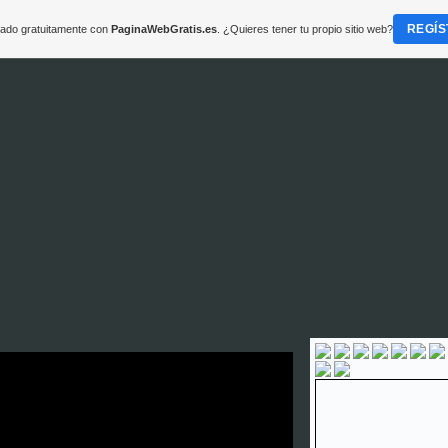
REGÍS
reado gratuitamente con
PaginaWebGratis.es
. ¿Quieres tener tu propio sitio web?
mç