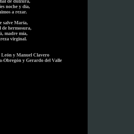
ial de dulzura,
ies noche y día,
nimos a rezar.
e salve María,
l de hermosura,
tú, madre mía,
reza virginal.
e León y Manuel Clavero
a-Obregón y Gerardo del Valle