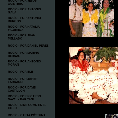
ROCÍO - POR JESÚS
QUINTERO
ROCÍO - POR ANTONIO
GALA
ROCÍO - POR ANTONIO
BURGOS
ROCÍO - POR NATALIA
FIGUEROA
ROCÍO - POR JUAN
MELLADO
ROCÍO - POR DANIEL PÉREZ
ROCÍO - POR MARINA
BERNAL
ROCÍO - POR ANTONIO
MORÁN
ROCÍO - POR ELE
ROCÍO - POR JAVIER
LARRAURI
ROCÍO - POR DAVID
CASTILLON
ROCÍO - POR RICARDO
NAVAL - BAR TANI
ROCÍO - DIME COMO ES EL
CIELO
ROCÍO - CARTA PÓSTUMA