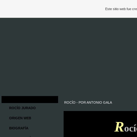
Este sitio web fue c
ROCÍO - POR ANTONIO GALA
ROCÍO JURADO
ORIGEN WEB
R
oc
BIOGRAFÍA