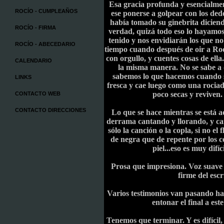
Esa gracia profunda y esencialmen
ROCÍO - CUMPLEAÑOS
ese ponerse a golpear con los de
había tomado su ginebrita diciend
ROCÍO - FIRMA
verdad, quizá todo eso lo hayamos
tenido y nos envidiarán los que n
ROCÍO - ABECEDARIO
tiempo cuando después de oir a Rocío
con orgullo, y cuentes cosas de ella
CALENDARIO
la misma manera. No se sabe a
sabemos lo que hacemos cuando s
LINKS
fresca y cae luego como una rociad
poco secas y reviven.
CONTACTO WEB
CONTACTO DIRECCIONES
Lo que se hace mientras se está aq
derrama cantando y llorando, y ca
sólo la canción o la copla, si no el
de negra que de repente por los c
piel...eso es muy difí
Prosa que impresiona. Voz suave d
firme del esc
Varios testimonios van pasando ha
entonar el final a es
Tenemos que terminar. Y es difícil,