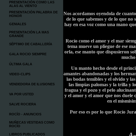
PRESENTACIÓN COMO LAS
ALAS AL VIENTO
PRESENTACIÓN PALABRA DE
Nos acordamos oyendola de cuanto 
HONOR
de lo que sabemos y de lo que no 
hay en esa voz como una mano que
GENIALES
PRESENTACIÓN LA MAS
GRANDE
Rocío como el amor y el mar siemp
SÉPTIMO DE CABALLERÍA
tema mueve un pliegue de ese mant
orla, ese manto que dispusieron so
GALA ROCIO SIEMPRE
mucho 
ÚLTIMA GALA
Un manto hecho desde el princi
amantes abandonadas y los hermanos
VIDEO-CLIPS
las bodas temibles y el olvido y las
las limpias palomas y la trilla y 
VENDEDORA DE ILUSIONES
fragua y el pozo y el pelo alucinant
VA POR USTED
y el amor y el amor que nos duele 
en el mismisim
SALVE ROCIERA
Por eso es por lo que Rocío Jur
ROCÍO - ANUNCIOS
MUÑECAS VESTIDAS COMO
ROCÍO
A
LIBROS PUBLICADOS
n