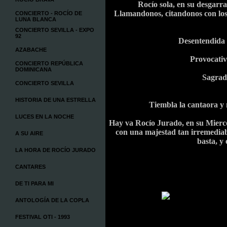
Rocío sola, en su desgarr
Llamandonos, citandonos con los 
CONCIERTO - ROCÍO DE
LUNA BLANCA
CONCIERTO SEVILLA - EXPO
92
Desentendida 
AZABACHE
Provocativ
CONCIERTO REPÚBLICA
DOMINICANA
Sagrad
CONCIERTO SEVILLA
HISTORIA DE UNA ESTRELLA
Tiembla la cantaora y n
LUCES EN LA NOCHE
Hay va Rocío Jurado, en su Mierco
con una majestad tan irremediab
A SU AIRE
basta, y
LA HORA DE ROCÍO JURADO
CANTARES
DE TI PARA MI
ANTOLOGÍA DE LA COPLA
FESTIVAL OTI - 1993