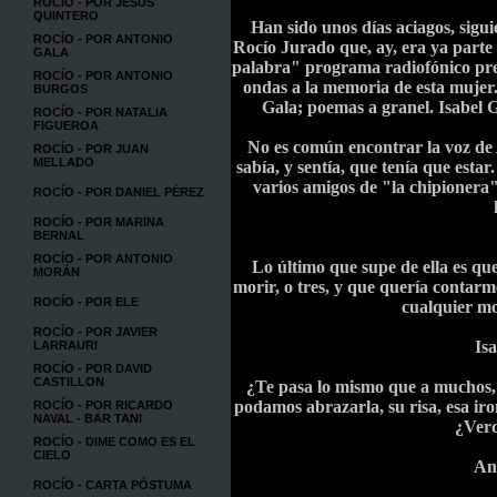
ROCÍO - POR JESÚS
QUINTERO
Han sido unos días aciagos, sigu
ROCÍO - POR ANTONIO
Rocío Jurado que, ay, era ya parte
GALA
palabra" programa radiofónico pre
ROCÍO - POR ANTONIO
ondas a la memoria de esta mujer.
BURGOS
Gala; poemas a granel. Isabel 
ROCÍO - POR NATALIA
FIGUEROA
No es común encontrar la voz de A
ROCÍO - POR JUAN
MELLADO
sabía, y sentía, que tenía que esta
varios amigos de "la chipionera
ROCÍO - POR DANIEL PÉREZ
ROCÍO - POR MARINA
BERNAL
ROCÍO - POR ANTONIO
Lo último que supe de ella es qu
MORÁN
morir, o tres, y que quería contar
ROCÍO - POR ELE
cualquier mo
ROCÍO - POR JAVIER
Is
LARRAURI
ROCÍO - POR DAVID
CASTILLON
¿Te pasa lo mismo que a muchos, 
podamos abrazarla, su risa, esa iro
ROCÍO - POR RICARDO
NAVAL - BAR TANI
¿Verd
ROCÍO - DIME COMO ES EL
CIELO
An
ROCÍO - CARTA PÓSTUMA