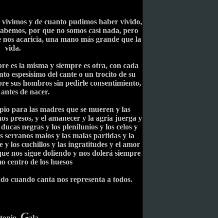
vivimos y de cuanto pudimos haber vivido,
sabemos, por que no somos casi nada, pero
 nos acaricia, una mano más grande que la
vida.
re es la misma y siempre es otra, con cada
o espesisimo del cante o un trocito de su
bre sus hombros sin pedirle consentimiento,
antes de nacer.
pio para las madres que se mueren y las
 presos, y el amanecer y la agria juerga y
 ducas negras y los plenilunios y los celos y
los serranos malos y las malas partidas y la
e y los cuchillos y las ingratitudes y el amor
que nos sigue doliendo y nos dolerá siempre
o centro de los huesos
ado cuando canta nos representa a todos.
G
tonio
ala