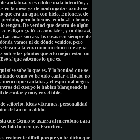
te andaluza, y esa dulce mala intención, y
dos en la mesa ya de madrugada cuando se
o que era un agua con hielo. Entonces, de
 perdido, pero lo hemos tenido...Lo hemos
o lo tengan. De verdad que dentro de algún
 te digan ¿y tú la conociste?, y tú digas sí,
...Las cosas son asi, las cosas son siempre de
 dónde vamos ni de dónde venidos, pero
e levanta la voz como un chorro de agua
a sobre las plantas que a lo mejor están un
 Eso sí que sabemos lo que es.
uí sí se sabe lo que es. Y la bondad que se
ntando como yo he oído cantar a Rocío, no
 flamenco que cantaba, y el espiritual negro,
entros del cuerpo le habían blanqueado la
cil de contar y muy envidiable.
e señorito, ideas vibrantes, personalidad
ritor del amor maldito.
sta que Gemio se agarra al micrófono para
te sentido homenaje. Escuchen.
 es realmente difícil porque yo he dicho que