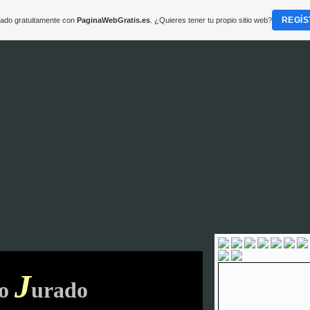
REGÍS
reado gratuitamente con
PaginaWebGratis.es
. ¿Quieres tener tu propio sitio web?
J
ío
urado