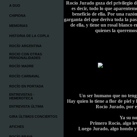
Rocío Jurado goza del privilegio de
A DUO
es decir, todo lo que aparentem
beneficio de ella. Por una razón 
CHIPIONA
garganta del que deriva toda la pas
de ella, y tiene un rosal blanco
MEMORIAS
quienes la queremos,
HISTORIA DE LA COPLA
ROCÍO ARGENTINA
ROCIO CON OTRAS
PERSONALIDADES
ROCÍO MADRE
ROCÍO CARNAVAL
ROCÍO EN PORTADA
ENTREVISTAS -
Un ser humano que no tenga
HEMEROTECA
Hay quien lo tiene a flor de piel 
Rocío Jurado, por e
ENTREVISTA ÚLTIMA
GIRA ÚLTIMOS CONCIERTOS
Ya su n
Primero Rocío, algo lev
AFICHES
Luego Jurado, algo hondo y 
ROCÍO BRAVA