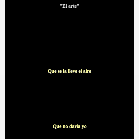
"El arte"
Que se la lleve el aire
Que no daría yo