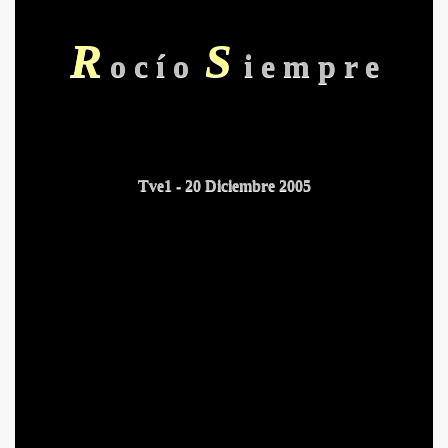
R
S
o c í o
i e m p r e
Tve1 - 20 Diciembre 2005