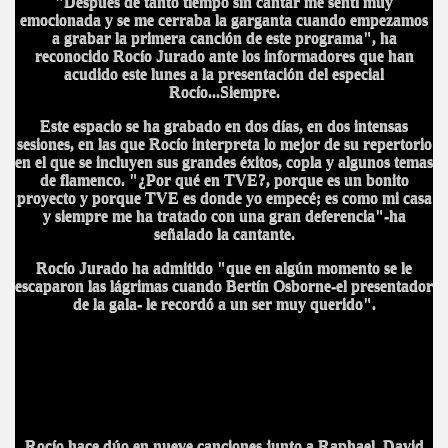
"Después de tanto tiempo sin cantar me sentí muy
emocionada y se me cerraba la garganta cuando empezamos
a grabar la primera canción de este programa", ha
reconocido Rocío Jurado ante los informadores que han
acudido este lunes a la presentación del especial
Rocío...Siempre.
Este espacio se ha grabado en dos días, en dos intensas
sesiones, en las que Rocío interpreta lo mejor de su repertorio
en el que se incluyen sus grandes éxitos, copla y algunos temas
de flamenco. "¿Por qué en TVE?, porque es un bonito
proyecto y porque TVE es donde yo empecé; es como mi casa
y siempre me ha tratado con una gran deferencia"-ha
señalado la cantante.
Rocío Jurado ha admitido "que en algún momento se le
escaparon las lágrimas cuando Bertín Osborne-el presentador
de la gala- le recordó a un ser muy querido".
Rocío hace dúo en nueve ca
nciones junto a Raphael, David