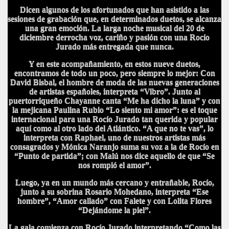
Dicen algunos de los afortunados que han asistido a las
sesiones de grabación que, en determinados duetos, se alcanza
una gran emoción. La larga noche musical del 20 de
diciembre derrocha voz, cariño y pasión con una Rocío
Jurado más entregada que nunca.
Y en este acompañamiento, en estos nueve duetos,
encontramos de todo un poco, pero siempre lo mejor: Con
David Bisbal, el hombre de moda de las nuevas generaciones
de artistas españoles, interpreta “Vibro”. Junto al
puertorriqueño Chayanne canta “Me ha dicho la luna” y con
la mejicana Paulina Rubio “Lo siento mi amor”: es el toque
internacional para una Rocío Jurado tan querida y popular
aquí como al otro lado del Atlántico. “A que no te vas”, lo
interpreta con Raphael, uno de nuestros artistas más
consagrados y Mónica Naranjo suma su voz a la de Rocío en
“Punto de partida”; con Malú nos dice aquello de que “Se
nos rompió el amor”.
Luego, ya en un mundo más cercano y entrañable, Rocío,
junto a su sobrina Rosario Mohedano, interpreta “Ese
hombre”, “Amor callado” con Falete y con Lolita Flores
“Dejándome la piel”.
La gala comienza con Rocío Jurado interpretando “Como las