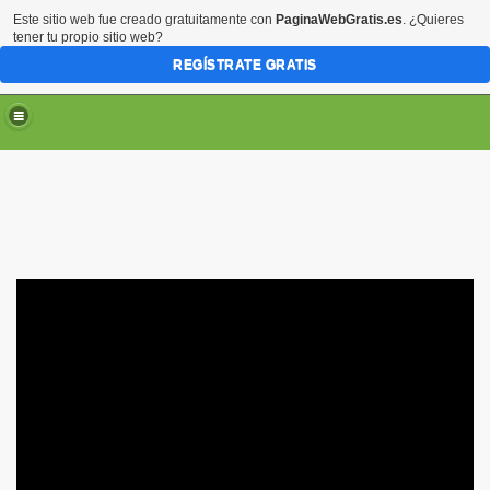
Este sitio web fue creado gratuitamente con
PaginaWebGratis.es
. ¿Quieres
tener tu propio sitio web?
REGÍSTRATE GRATIS