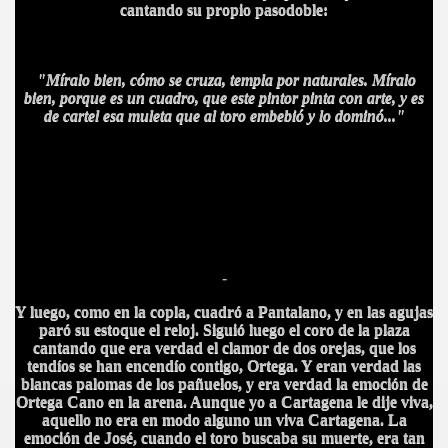
cantando su propio pasodoble:
A MAS GRANDE
"Míralo bien, cómo se cruza, templa por naturales. Míralo
bien, porque es un cuadro, que este pintor pinta con arte, y es
de cartel esa muleta que al toro embebió y lo dominó..."
-
Y luego, como en la copla, cuadró a Pantalano, y en las agujas
paró su estoque el reloj. Siguió luego el coro de la plaza
cantando que era verdad el clamor de dos orejas, que los
tendíos se han encendío contigo, Ortega. Y eran verdad las
blancas palomas de los pañuelos, y era verdad la emoción de
Ortega Cano en la arena. Aunque yo a Cartagena le dije viva,
aquello no era en modo alguno un viva Cartagena. La
A
emoción de José, cuando el toro buscaba su muerte, era tan