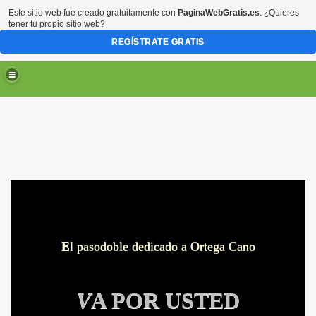
Este sitio web fue creado gratuitamente con
PaginaWebGratis.es
. ¿Quieres
tener tu propio sitio web?
REGÍSTRATE GRATIS
E
l pasodoble dedicado a Ortega Cano
V
A POR USTED