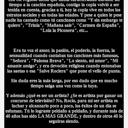
tiempo a la canción española, contigo la copla volvió a ser
tenida en cuenta, gracias a ti, hoy la copla vive en todos los
estratos sociales y en todas las edades. Y pese a quien le pese
nadie ha cantado como tú canciones como "Y sin embargo te
quiero", "Trinia", "Mañana sale", "Carmen de España",
"Lola la Piconera", etc...
Era tu voz el amor, la pasión, el poderío, la fuerza, la
sensualidad cuando cantabas tus canciones más famosas,
"Señora", "Paloma Brava", "Lo siento, mi amor", "Mi
amante amigo", y era devoción religiosa cuando entonabas
las saetas o esa "Salve Rociera" que pone el vello de punta.
Sin duda eres la más larga, por eso dudo que en mucho
CÍO
tiempo salga una voz como la tuya.
Y además ¿qué es ser un artista? ¿Se es artista por ganar un
concurso de televisión? No, Rocío, para mí ser artista es
MI
luchar y alcanzarlo poco a poco, los éxitos de un día se
esfuman. Tú lo lograste peldaño a peldaño, y durante más de
40 años has sido LA MAS GRANDE, y dentro de otros 40 lo
seguiras siendo.