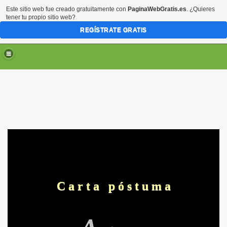
Este sitio web fue creado gratuitamente con
PaginaWebGratis.es
. ¿Quieres
tener tu propio sitio web?
REGÍSTRATE GRATIS
C a r t a p ó s t u m a
A