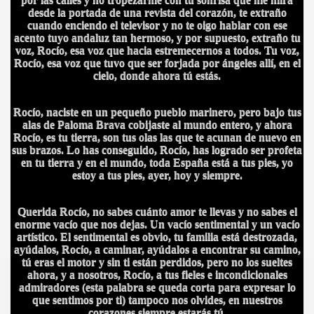
desde la portada de una revista del corazón, te extraño
cuando enciendo el televisor y no te oigo hablar con ese
acento tuyo andaluz tan hermoso, y por supuesto, extraño tu
voz, Rocío, esa voz que hacia estremecernos a todos. Tu voz,
Rocío, esa voz que tuvo que ser forjada por ángeles allí, en el
cielo, donde ahora tú estás.
BLANCA
Rocío, naciste en un pequeño pueblo marinero, pero bajo tus
alas de Paloma Brava cobijaste al mundo entero, y ahora
Rocío, es tu tierra, son tus olas las que te acunan de nuevo en
sus brazos. Lo has conseguido, Rocío, has logrado ser profeta
en tu tierra y en el mundo, toda España está a tus pies, yo
ICANA
estoy a tus pies, ayer, hoy y siempre.
Querida Rocío, no sabes cuánto amor te llevas y no sabes el
enorme vacío que nos dejas. Un vacío sentimental y un vacío
artístico. El sentimental es obvio, tu familia está destrozada,
ayúdalos, Rocío, a caminar, ayúdalos a encontrar su camino,
tú eras el motor y sin ti están perdidos, pero no los sueltes
ahora, y a nosotros, Rocío, a tus fieles e incondicionales
admiradores (esta palabra se queda corta para expresar lo
que sentimos por ti) tampoco nos olvides, en nuestros
corazones siempre estarás tú.