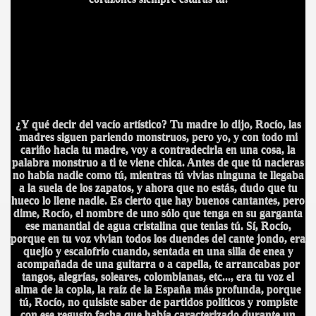
¿Y qué decir del vacío artístico? Tu madre lo dijo, Rocío, las
madres siguen pariendo monstruos, pero yo, y con todo mi
cariño hacia tu madre, voy a contradecirla en una cosa, la
S AL VIENTO
palabra monstruo a ti te viene chica. Antes de que tú nacieras
no había nadie como tú, mientras tú vivias ninguna te llegaba
a la suela de los zapatos, y ahora que no estás, dudo que tu
HONOR
hueco lo llene nadie. Es cierto que hay buenos cantantes, pero
dime, Rocío, el nombre de uno sólo que tenga en su garganta
ese manantial de agua cristalina que tenias tú. Sí, Rocío,
porque en tu voz vivian todos los duendes del cante jondo, era
DE
quejío y escalofrío cuando, sentada en una silla de enea y
acompañada de una guitarra o a capella, te arrancabas por
tangos, alegrías, soleares, colombianas, etc..., era tu voz el
alma de la copla, la raíz de la España más profunda, porque
tú, Rocío, no quisiste saber de partidos políticos y rompiste
con ese regusto facha que había caracterizado durante un