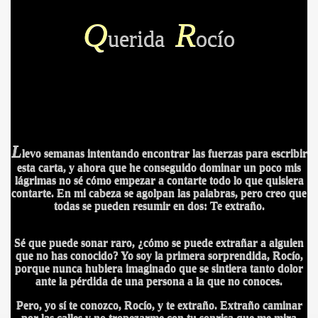
Q
R
uerida
ocío
IDADES
L
levo semanas intentando encontrar las fuerzas para escribir
esta carta, y ahora que he conseguido dominar un poco mis
lágrimas no sé cómo empezar a contarte todo lo que quisiera
contarte. En mi cabeza se agolpan las palabras, pero creo que
todas se pueden resumir en dos: Te extraño.
Sé que puede sonar raro, ¿cómo se puede extrañar a alguien
que no has conocido? Yo soy la primera sorprendida, Rocío,
porque nunca hubiera imaginado que se sintiera tanto dolor
ante la pérdida de una persona a la que no conoces.
Pero, yo sí te conozco, Rocío, y te extraño. Extraño caminar
por las calles y no tropezarme con tu sonrisa que me mira