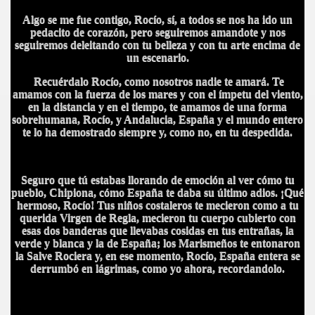
Algo se me fue contigo, Rocío, sí, a todos se nos ha ido un
pedacito de corazón, pero seguiremos amandote y nos
A MAS GRANDE
seguiremos deleitando con tu belleza y con tu arte encima de
un escenario.
Recuérdalo Rocío, como nosotros nadie te amará. Te
amamos con la fuerza de los mares y con el ímpetu del viento,
en la distancia y en el tiempo, te amamos de una forma
sobrehumana, Rocío, y Andalucia, España y el mundo entero
te lo ha demostrado siempre y, como no, en tu despedida.
Seguro que tú estabas llorando de emoción al ver cómo tu
pueblo, Chipiona, cómo España te daba su último adios. ¡Qué
hermoso, Rocío! Tus niños costaleros te mecieron como a tu
querida Virgen de Regla, mecieron tu cuerpo cubierto con
esas dos banderas que llevabas cosidas en tus entrañas, la
verde y blanca y la de España; los Marismeños te entonaron
la Salve Rociera y, en ese momento, Rocío, España entera se
derrumbó en lágrimas, como yo ahora, recordandolo.
A