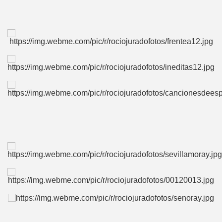
BAR TANI
O