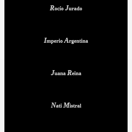
R
J
ocío
urado
BLANCA
I
A
mperio
rgentina
J
R
uana
eina
TE
E
N
M
ati
istral
ICANA