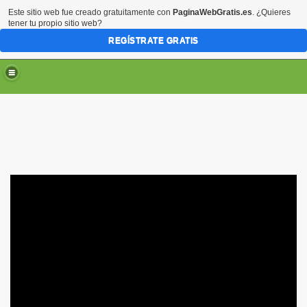
Este sitio web fue creado gratuitamente con
PaginaWebGratis.es
. ¿Quieres
tener tu propio sitio web?
REGÍSTRATE GRATIS