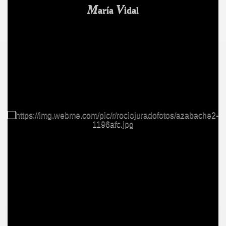
M
V
aría
idal
S AL VIENTO
HONOR