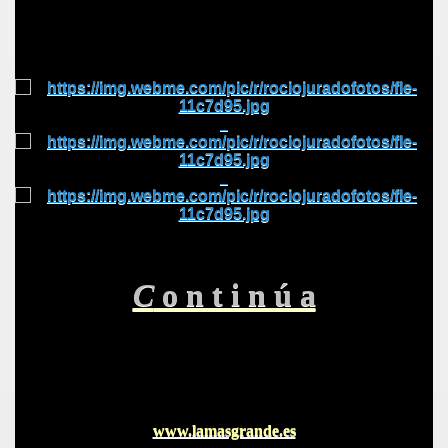
A
C
o n t i n ú a
A
www.lamasgrande.es