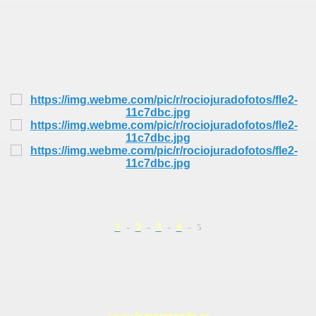
1
-
2
-
3
-
4
-
5
S AL VIENTO
HONOR
www.lamasgrande.es