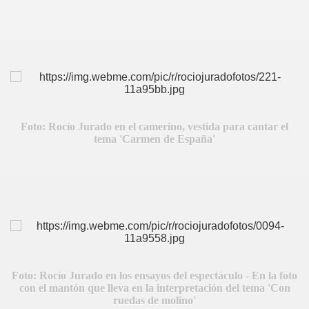
BLANCA
Foto: Rocío Jurado en el camerino, vestida para cantar el
tema 'Carmen de España'
TE
E
Foto: Rocío Jurado en los ensayos del espectáculo - En la foto
ICANA
con el mantón que lleva en la interpretación del tema 'Con
ruedas de molino'