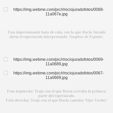
Una impresionante bata de cola, con la que Rocío Jurado
abría el espectáculo interpretando '
Suspiros de España
'.
IDADES
Foto izquierda: Traje con el que Rocío cerraba la primera
parte del espectáculo.
Foto derecha: Traje con el que Rocío cantaba 'Ojos Verdes'