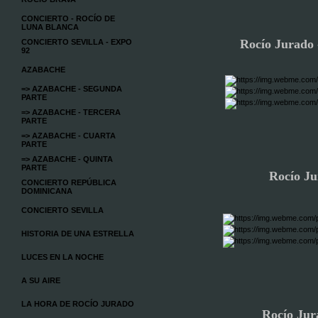
CONCIERTO - ROCÍO DE
LUNA BLANCA
Rocío Jurado -
CONCIERTO SEVILLA - EXPO
92
AZABACHE
=> AZABACHE - SEGUNDA
PARTE
=> AZABACHE - TERCERA
PARTE
=> AZABACHE - CUARTA
PARTE
=> AZABACHE - QUINTA
PARTE
Rocío Ju
CONCIERTO REPÚBLICA
DOMINICANA
CONCIERTO SEVILLA
HISTORIA DE UNA ESTRELLA
LUCES EN LA NOCHE
A SU AIRE
LA HORA DE ROCÍO JURADO
Rocío Jur