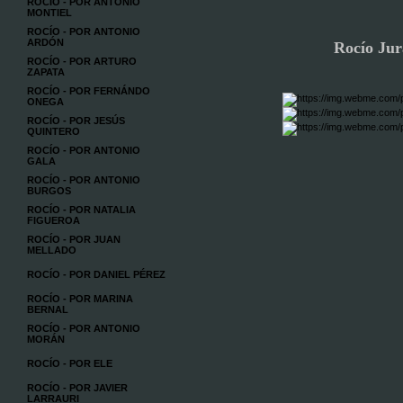
ROCÍO - POR ANTONIO
MONTIEL
ROCÍO - POR ANTONIO
ARDÓN
Rocío Jura
ROCÍO - POR ARTURO
ZAPATA
ROCÍO - POR FERNÁNDO
ONEGA
ROCÍO - POR JESÚS
QUINTERO
ROCÍO - POR ANTONIO
GALA
ROCÍO - POR ANTONIO
BURGOS
ROCÍO - POR NATALIA
FIGUEROA
ROCÍO - POR JUAN
MELLADO
ROCÍO - POR DANIEL PÉREZ
ROCÍO - POR MARINA
BERNAL
ROCÍO - POR ANTONIO
MORÁN
ROCÍO - POR ELE
ROCÍO - POR JAVIER
LARRAURI