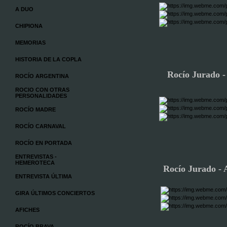
A DUO
CHIPIONA
MEMORIAS
HISTORIA DE LA COPLA
Rocío Jurado -
ROCÍO ARGENTINA
ROCIO CON OTRAS
PERSONALIDADES
ROCÍO MADRE
ROCÍO CARNAVAL
ROCÍO EN PORTADA
ENTREVISTAS -
HEMEROTECA
Rocío Jurado - 
ENTREVISTA ÚLTIMA
GIRA ÚLTIMOS CONCIERTOS
AFICHES
ROCÍO BRAVA