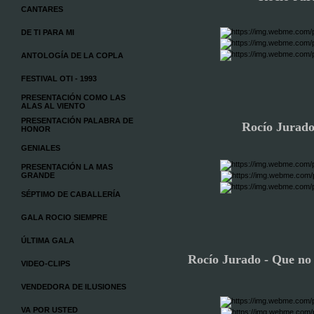
CANTARES
DE TI PARA MI
ANTOLOGÍA DE LA COPLA
FESTIVAL OTI - 1993
PRESENTACIÓN COMO LAS
ALAS AL VIENTO
PRESENTACIÓN PALABRA DE
Rocío Jurado 
HONOR
GENIALES
PRESENTACIÓN LA MAS
GRANDE
SÉPTIMO DE CABALLERÍA
GALA ROCIO SIEMPRE
ÚLTIMA GALA
Rocío Jurado - Que no 
VIDEO-CLIPS
VENDEDORA DE ILUSIONES
VA POR USTED