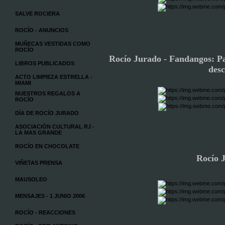
SALVE ROCIERA
ROCÍO - ANUNCIOS
MUÑECAS VESTIDAS COMO
ROCÍO
Rocío Jurado - Fandangos: Par
LIBROS PUBLICADOS
des
ACTO LIMPIEZA ESTRELLA -
MIAMI
NUESTROS REGALOS A
ROCÍO
DÍA DE ROCÍO JURADO
ASOCIACIÓN CULTURAL RJ -
LA MAS GRANDE
ROCÍO EN CHOCOLATE
Rocío J
VIÑETAS PRENSA
MAUSOLEO
MENSAJES - 1 JUNIO 2006
ROCÍO - REACCIONES