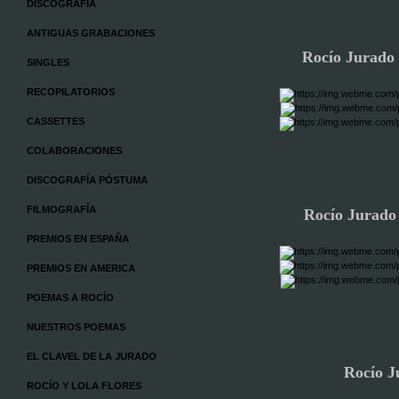
DISCOGRAFÍA
ANTIGUAS GRABACIONES
Rocío Jurado 
SINGLES
RECOPILATORIOS
CASSETTES
COLABORACIONES
DISCOGRAFÍA PÓSTUMA
FILMOGRAFÍA
Rocío Jurad
PREMIOS EN ESPAÑA
PREMIOS EN AMERICA
POEMAS A ROCÍO
NUESTROS POEMAS
EL CLAVEL DE LA JURADO
Rocío J
ROCÍO Y LOLA FLORES