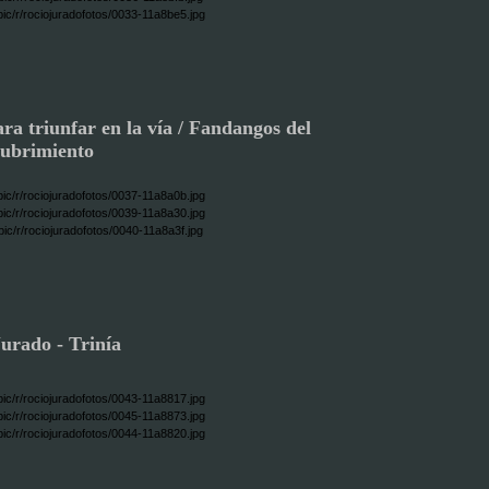
a triunfar en la vía / Fandangos del
cubrimiento
urado - Trinía