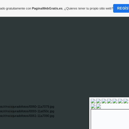
REGÍS
reado gratuitamente con
PaginaWebGratis.es
. ¿Quieres tener tu propio sitio web?