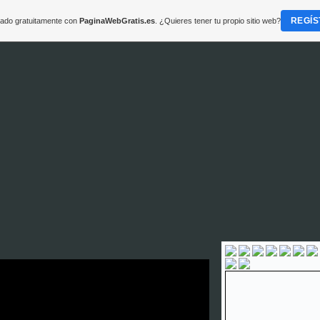
REGÍS
reado gratuitamente con
PaginaWebGratis.es
. ¿Quieres tener tu propio sitio web?