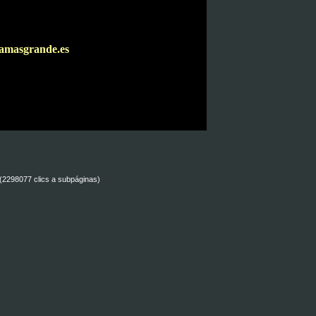
amasgrande.es
 (2298077 clics a subpáginas)