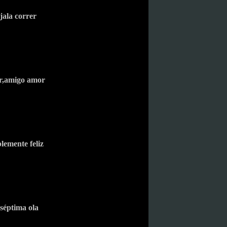
jala correr
,amigo amor
lemente feliz
séptima ola