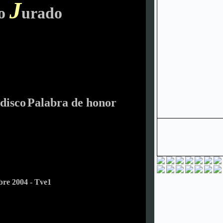
J
ío
urado
 disco
Palabra de honor
bre 2004 - Tve1