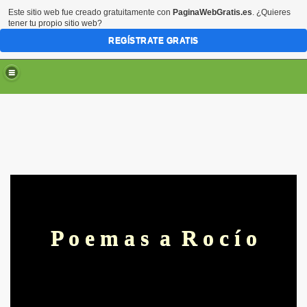
Este sitio web fue creado gratuitamente con
PaginaWebGratis.es
. ¿Quieres
tener tu propio sitio web?
REGÍSTRATE GRATIS
P o e m a s a R o c í o