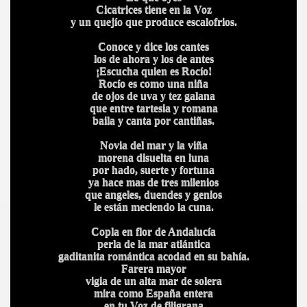
Cicatrices tiene en la Voz
y un quejío que produce escalofrios.
BAR TANI
Conoce y dice los cantes
O
los de ahora y los de antes
¡Escucha quien es Rocío!
Rocío es como una niña
de ojos de uva y tez galana
que entre tartesia y romana
baila y canta por cantiñas.
Novia del mar y la viña
morena disuelta en luna
por hado, suerte y fortuna
ya hace mas de tres milenios
que angeles, duendes y genios
le están meciendo la cuna.
Copla en flor de Andalucía
perla de la mar atlántica
gaditanita romántica acodad en su bahía.
Farera mayor
vigia de un alta mar de solera
mira como España entera
en tu Voz de filigrana