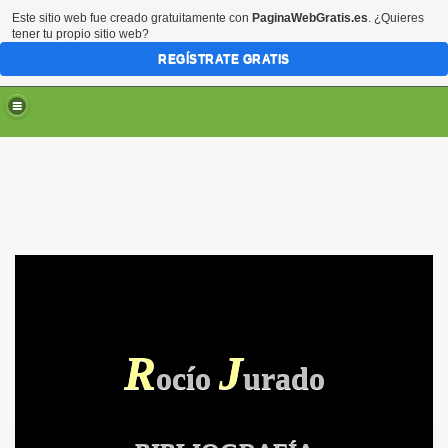
Este sitio web fue creado gratuitamente con
PaginaWebGratis.es
. ¿Quieres
tener tu propio sitio web?
REGÍSTRATE GRATIS
R
J
ocío
urado