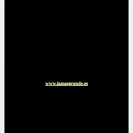
S AL VIENTO
HONOR
www.lamasgrande.es
DE