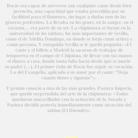
Rocío era capaz de atreverse con cualquier cante desde bien
jovencita, una capacidad que estaba precedida por su
facilidad para el flamenco, sin lugar a dudas uno de los
géneros preferidos. Lo llevaba en los genes, en la sangre, en el
corazón… era parte de su ser. La chipionera se formó en la
universidad de los tablaos, los más importantes de Sevilla,
como el de Adelita Domingo, en donde se forjó como artista y
como persona. Y enseguida Sevilla se le quedó pequeña: «El
cante y el billete a Madrid la sacaron de trabajar de
temporera en el campo de Chipiona, de llevar con sus manos
el dinero a casa, donde tanta falta hacía desde que se murió
su padre (…). El primer éxito de Rocío fue seguir su vocación.
Lo del Evangelio, aplicado a su amor por el cante: “Deja
cuanto tienes y sígueme”».
Y pronto conoció a una de las más grandes, Pastora Imperio,
que quedó sorprendida del arte de la chipionera: «Todos
quedaron maravillados con la actuación de la Jurado y
Pastora decidió ponerla inmediatamente como atracción del
tablao (El Duende)».
C
aracol