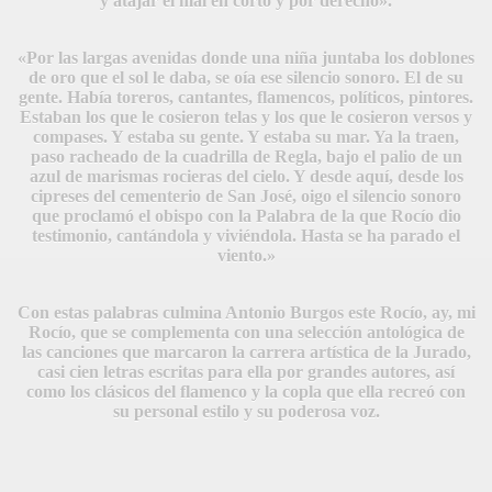
y atajar el mal en corto y por derecho».
«Por las largas avenidas donde una niña juntaba los doblones
de oro que el sol le daba, se oía ese silencio sonoro. El de su
gente. Había toreros, cantantes, flamencos, políticos, pintores.
Estaban los que le cosieron telas y los que le cosieron versos y
compases. Y estaba su gente. Y estaba su mar. Ya la traen,
paso racheado de la cuadrilla de Regla, bajo el palio de un
azul de marismas rocieras del cielo. Y desde aquí, desde los
cipreses del cementerio de San José, oigo el silencio sonoro
que proclamó el obispo con la Palabra de la que Rocío dio
testimonio, cantándola y viviéndola. Hasta se ha parado el
viento.»
Con estas palabras culmina Antonio Burgos este Rocío, ay, mi
Rocío, que se complementa con una selección antológica de
las canciones que marcaron la carrera artística de la Jurado,
casi cien letras escritas para ella por grandes autores, así
como los clásicos del flamenco y la copla que ella recreó con
su personal estilo y su poderosa voz.