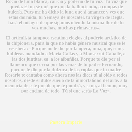
Rocío de luna blanca, caricia y poderío de tu voz. Tu voz que
queda. El no sé qué que queda balbuciendo, a compás de
bulería. Pues me ha dicho la luna que si amanece y ves que
estás dormida, tu Yemayá de moscatel, tu virgen de Regla,
hará el milagro de que sigamos oliendo la misma flor de tu
voz muchas, muchas primaveras».
El articulista tampoco escatima elogios al poderío artístico de
la chipionera, para la que no había género musical que se le
resistiera: «Porque no te dio por la ópera, niña, que, si no,
hubieras mandado a María Callas y a Monserrat Caballé, a
las dos juntitas, ea, a los albañiles. Porque te dio por el
flamenco que corría por las venas de tu padre Fernando,
porque te dio por la dulzura de las coplas que tu madre
Rosario te cantaba como ahora nos las dices tú al oído a todos
nosotros, desde el dulce sueño de la inmortalidad del arte, a la
memoria de este pueblo que te pondrá, y si no, al tiempo, muy
por encima de todo. Tú sí que serás La Voz».
P
astora Imperio