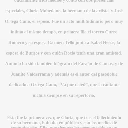
oficialmente a los medios y contó con dos presencias
especiales, Gloria Mohedano, la hermana de la artista, y José
Ortega Cano, el esposo. Fue un acto multitudinario pero muy
íntimo al mismo tiempo, en primera fila el torero Curro
Romero y su esposa Carmen Tello junto a Isabel Herce, la
esposa de Burgos y con quién Rocío tenía una gran amistad.
Antonio ha sido también biógrafo del Faraón de Camas, y de
S AL VIENTO
Juanito Valderrama y además es el autor del pasodoble
HONOR
dedicado a Ortega Cano, “Va por usted”, que la cantante
incluía siempre en su repertorio.
DE
Esta fue la primera vez que Gloria, que tras el fallecimiento
de su hermana, hablaba en público y con los medios de
comunicación. Ella, que siempre ha permanecido en un