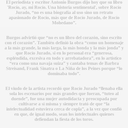
El periodista y escritor Antonio Burgos dijo hoy que su libro
'Rocío, ay, mi Rocío. Una historia sentimental', sobre Rocío
Jurado, “no es una biografía al uso sino un retrato
apasionado de Rocío, más que de Rocío Jurado, de Rocío
Mohedano”.
MI
Burgos advirtió que “no es un libro del corazón, sino escrito
con el corazón”.
También definió la obra “como un homenaje
a la más grande, la más larga, la más honda y la más jonda” y
que Rocío Jurado, si en lo personal era “generosa,
espléndida, excesiva en todo y arrebatadora”, en lo artístico
A MAS GRANDE
“era como una navaja suiza” y cantaba temas de Barbra
Streisand, Frank Sinatra o La Niña de los Peines porque “lo
dominaba todo”.
El viudo de la artista recordó que Rocío Jurado “llenaba ella
sola los escenarios por más grandes que fueran, “tuteo al
duende”, fue una mujer autodidacta y preocupada por
cultivarse a sí misma y siempre trató de que “la
intelectualidad estuviera cerca de copla”, a la vez que confió
en que, de igual modo, sean los intelectuales quienes
defiendan la fiesta de los toros.