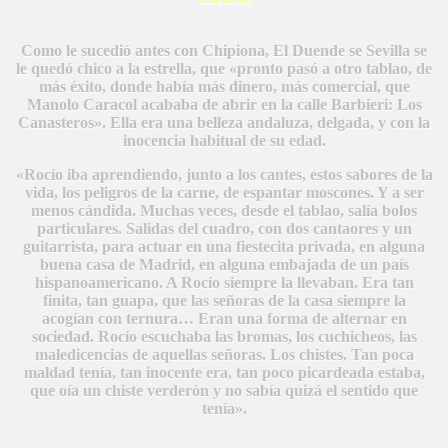
Como le sucedió antes con Chipiona, El Duende se Sevilla se
le quedó chico a la estrella, que «pronto pasó a otro tablao, de
más éxito, donde había más dinero, más comercial, que
Manolo Caracol acababa de abrir en la calle Barbieri: Los
Canasteros». Ella era una belleza andaluza, delgada, y con la
inocencia habitual de su edad.
«Rocío iba aprendiendo, junto a los cantes, estos sabores de la
vida, los peligros de la carne, de espantar moscones. Y a ser
menos cándida. Muchas veces, desde el tablao, salía bolos
particulares. Salidas del cuadro, con dos cantaores y un
guitarrista, para actuar en una fiestecita privada, en alguna
buena casa de Madrid, en alguna embajada de un país
hispanoamericano. A Rocío siempre la llevaban. Era tan
finita, tan guapa, que las señoras de la casa siempre la
acogían con ternura… Eran una forma de alternar en
sociedad. Rocío escuchaba las bromas, los cuchicheos, las
maledicencias de aquellas señoras. Los chistes. Tan poca
maldad tenía, tan inocente era, tan poco picardeada estaba,
que oía un chiste verderón y no sabía quizá el sentido que
tenía».