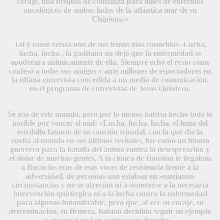
coraje, una brújula de confianza para miles de enfermos
oncológicos de ambos lados de la atlántica mar de su
Chipiona.»
Tal y como relata uno de sus temas más conocidos -Lucha,
lucha, lucha-, la gaditana no dejó que la enfermedad se
apoderara anímicamente de ella. Siempre echó el resto como
confesó a todos sus amigos y ante millones de espectadores en
la última entrevista concedida a un medio de comunicación,
en el programa de entrevistas de Jesús Quintero.
Se iría de este mundo, pero por lo menos habría hecho todo lo
posible por vencer el mal: «Lucha, lucha, lucha, el lema del
estribillo famoso de su canción triunfal, con la que dio la
vuelta al mundo en sus últimos recitales, fue como un himno
guerrero para la batalla del ánimo contra la desesperación y
el dolor de muchas gentes. A la clínica de Houston le llegaban
a Rocío los ecos de esas voces de resistencia frente a la
adversidad, de personas que estaban en semejantes
circunstancias y no se atrevían ni a someterse a la necesaria
intervención quirúrgica ni a la lucha contra la enfermedad
para algunos innombrable, pero que, al ver su coraje, su
determinación, su firmeza, habían decidido seguir su ejemplo