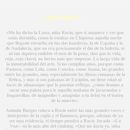
Q
ue no daría yo…
«Me ha dicho la Luna, niña Rocío, que si amanece y ves que
estás dormida, como lo estabas en Chipiona aquella noche
que llegaste envuelta en tus dos banderas, la de España y la
de Andalucía, que no era precisamente el día de la bulería, es
ni tan siquiera embiste el toro de la pena, sino que la vida,
rojo, rojo clavel, no hecho más que empezar. La larga vida de
la inmutabilidad del arte. Si no cumplías años, porque como
Pastora, como Lola, como Concha, como Juana, las grandes
entre las grandes, muy especialmente las diosas romanas de la
Bética, y más si son paisanas de Escipión, no tiene edad ni
tacos de almanaque que lo puedan reflejar, ¿cómo íbamos a
sacar una paleta para ir aquella mañana de jacarandas y
buganvillas, de magnolios y amapolas a tu debú en el teatro
de la muerte».
Antonio Burgos coloca a Rocío entre las más grandes voces e
intérpretes de la copla y el flamenco, porque, además de ya
ser una evidencia, el tiempo pondrá a Rocío Jurado -«La
Voz»- en lo más alto del ránking. «Que no daría yo, niña