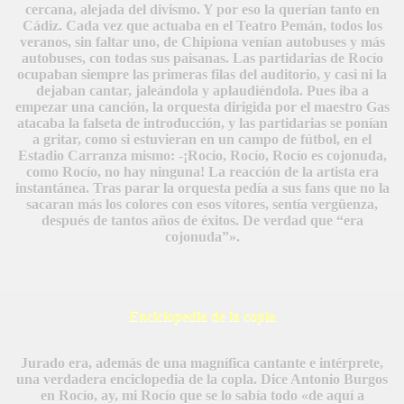
cercana, alejada del divismo. Y por eso la querían tanto en
Cádiz. Cada vez que actuaba en el Teatro Pemán, todos los
veranos, sin faltar uno, de Chipiona venían autobuses y más
autobuses, con todas sus paisanas. Las partidarias de Rocío
ocupaban siempre las primeras filas del auditorio, y casi ni la
dejaban cantar, jaleándola y aplaudiéndola. Pues iba a
empezar una canción, la orquesta dirigida por el maestro Gas
atacaba la falseta de introducción, y las partidarias se ponían
a gritar, como si estuvieran en un campo de fútbol, en el
Estadio Carranza mismo: -¡Rocío, Rocío, Rocío es cojonuda,
como Rocío, no hay ninguna! La reacción de la artista era
instantánea. Tras parar la orquesta pedía a sus fans que no la
sacaran más los colores con esos vítores, sentía vergüenza,
después de tantos años de éxitos. De verdad que “era
cojonuda”».
E
nciclopedia de la copla
Jurado era, además de una magnífica cantante e intérprete,
una verdadera enciclopedia de la copla. Dice Antonio Burgos
en Rocío, ay, mi Rocío que se lo sabía todo «de aquí a