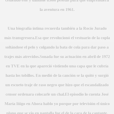
cediendo éste y dándole 8.000 pesetas para que emprendiera
la aventura en 1961.
Una biografía íntima recuerda también a la Rocío Jurado
más transgresora.Esa que revolucionó el vestuario de la copla
soltándose el pelo y colgando la bata de cola para dar paso a
BAR TANI
trajes más atrevidos.Sonada fue su actuación en abril de 1972
O
en TVE en la que apareció vistiendo una capa que le cubría
hasta los tobillos. En medió de la canción se la quitó y surgió
un escueto traje de raso negro que hizo que el escandalizado
censor ordenara colocarle un chal.El episodio lo cuenta José
María Iñigo en Ahora hablo yo porque por televisión el único
plano que se vio en pantalla fue el de la cara de la cantante.