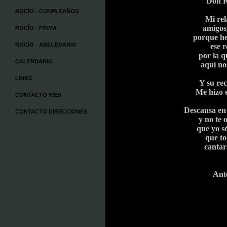
Don R
ROCÍO - CUMPLEAÑOS
Mi rel
amigos
ROCÍO - FIRMA
porque he
ROCÍO - ABECEDARIO
ese 
por la q
CALENDARIO
aquí no
LINKS
Y su re
Me hizo e
CONTACTO WEB
Descansa en
CONTACTO DIRECCIONES
y no te o
que yo sé
que to
cantar
Ant