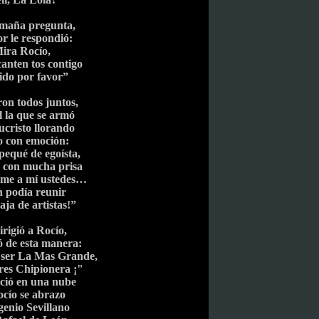
amaña pregunta,
r le respondió:
ira Rocío,
anten tos contigo
pido por favor”
on todos juntos,
al la que se armó
ucristo llorando
jo con emoción:
pequé de egoísta,
e con mucha prisa
rme a mí ustedes…
n podía reunir
aja de artistas!”
irigió a Rocío,
ó de esta manera:
a ser La Mas Grande,
eres Chipionera ¡"
ció en una nube
ocío se abrazo
genio Sevillano