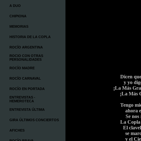
A DUO
CHIPIONA
MEMORIAS
HISTORIA DE LA COPLA
ROCÍO ARGENTINA
ROCIO CON OTRAS
PERSONALIDADES
ROCÍO MADRE
Di
cen qu
ROCÍO CARNAVAL
y yo dig
¡La Más Gra
ROCÍO EN PORTADA
¡La Más G
ENTREVISTAS -
HEMEROTECA
Tengo mi
ENTREVISTA ÚLTIMA
ahora e
Se nos
GIRA ÚLTIMOS CONCIERTOS
La Copla 
El clave
AFICHES
se marc
y el Cie
ROCÍO BRAVA