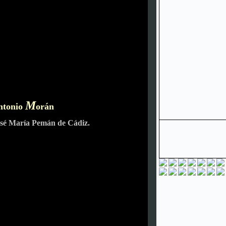
M
ntonio
orán
osé María Pemán de Cádiz.