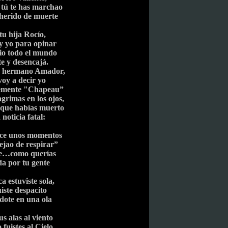
 tú te has marchao
 herido de muerte
tu hija Rocío,
y yo para opinar
 vio todo el mundo
e y desencajá.
u hermano Amador,
voy a decir yo
lemente "Chapeau”
agrimas en los ojos,
r que habías muerto
 noticia fatal:
ce unos momentos
ejao de respirar”
te…como querías
a por tu gente
 estuviste sola,
uiste despacito
dote en una ola
us alas al viento
 fuistes al Cielo