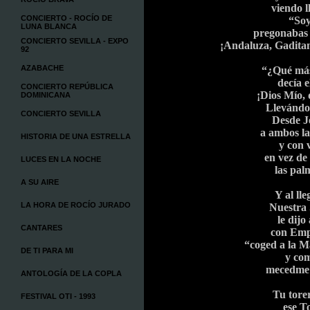
viendo l
CONCIERTO - ROCÍO DE
“Soy
LUNA BLANCA
pregonabas 
CONCIERTO SEVILLA - EXPO
¡Andaluza, Gaditan
92
AZABACHE
“¿Qué más
decía e
CONCIERTO REPÚBLICA
¡Dios Mío, 
DOMINICANA
Llevándot
CONCIERTO SEVILLA
Desde J
a ambos la
HISTORIA DE UNA ESTRELLA
y con 
en vez de
LUCES EN LA NOCHE
las pal
A SU AIRE
Y al ll
LA HORA DE ROCÍO JURADO
Nuestra
le dijo
CANTARES
con Emp
“coged a la 
DE TI PARA MI
y com
mecedme 
ANTOLOGÍA DE LA COPLA
Tu tore
FESTIVAL OTI - 1993
ese T