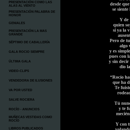
PRESENTACIÓN COMO LAS
desde que
ALAS AL VIENTO
se siente
PRESENTACIÓN PALABRA DE
HONOR
Y de 
GENIALES
quien so
si ya la
PRESENTACIÓN LA MAS
GRANDE
ausent
Pero de t
SÉPTIMO DE CABALLERÍA
algo 
y es simp
GALA ROCIO SIEMPRE
pues con l
y sin deci
ÚLTIMA GALA
dio la
VIDEO-CLIPS
“Rocío ha
VENDEDORA DE ILUSIONES
que ha d
Te fuis
VA POR USTED
rodead
SALVE ROCIERA
Tú nunca
y te f
ROCÍO - ANUNCIOS
mecién
MUÑECAS VESTIDAS COMO
ROCÍO
Y con t
LIBROS PUBLICADOS
volando