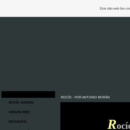
Este sitio web fue c
ROCÍO - POR ANTONIO MORÁN
ROCÍO JURADO
ORIGEN WEB
R
BIOGRAFÍA
oc