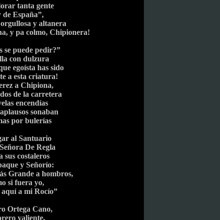
lorar tanta gente
 de España”,
orgullosa y altanera
a, y pa colmo, Chipionera!
 se puede pedir?”
lla con dulzura
que egoísta has sido
e a esta criatura!
erez a Chipiona,
dos de la carretera
velas encendías
 aplausos sonaban
mas por bulerías
egar al Santuario
 Señora De Regla
 a sus costaleros
aque y Señorío:
Más Grande a hombros,
o si fuera yo,
aquí a mi Rocío”
ro Ortega Cano,
orero valiente,