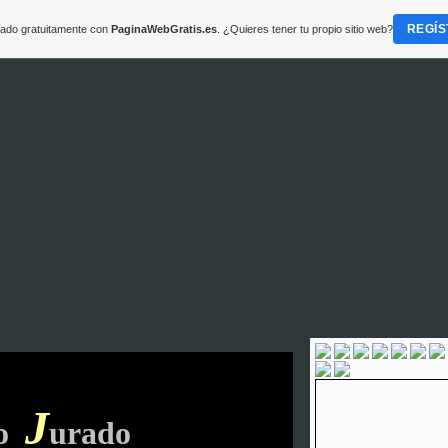
REGÍS
reado gratuitamente con
PaginaWebGratis.es
. ¿Quieres tener tu propio sitio web?
m
J
ío
urado