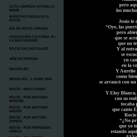
pero aqu
ACTO LIMPIEZA ESTRELLA -
los mucho
MIAMI
NUESTROS REGALOS A
ROCÍO
Jesús le 
“Oye, las puert
DÍA DE ROCÍO JURADO
pero abier
ASOCIACIÓN CULTURAL RJ -
que se ace
LA MAS GRANDE
que no t
Y al entra
ROCÍO EN CHOCOLATE
se escu
VIÑETAS PRENSA
yn can
en la v
MAUSOLEO
Y Aurelio 
como bien
MENSAJES - 1 JUNIO 2006
se arrancó con un 
ROCÍO - REACCIONES
Y Eloy Blanco, 
ROCÍO - POR ANTONIO
con su emb
MONTIEL
tocaba 
ROCÍO - POR ANTONIO
que canto E
ARDÓN
Rocío 
ROCÍO - POR ARTURO
“¿No pr
ZAPATA
que yo t
ROCÍO - POR FERNÁNDO
estando aqu
ONEGA
El Ve