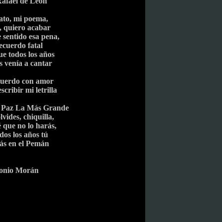
afael de León
ato, mi poema,
, quiero acabar
 sentido esa pena,
recuerdo fatal
ue todos los años
s venía a cantar
cuerdo con amor
scribir mi letrilla
 Paz La Más Grande
lvides, chiquilla,
 que no lo harás,
dos los años tú
ás en el Pemán
onio Morán