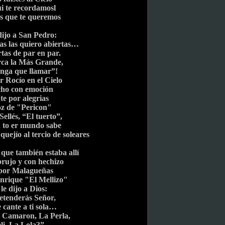
i te recordamosl
s que te queremos
dijo a San Pedro:
as las quiero abiertas…
tas de par en par.
rca la Más Grande,
enga que llamar”!
r Rocío en el Cielo
cho con emoción
te por alegrias
oz de "Pericon"
Sellés, “El tuerto”,
 to er mundo sabe
quejío al tercio de soleares
que también estaba allí
rujo y con hechizo
por Malagueñas
nrique "El Mellizo"
le dijo a Dios:
etenderás Señor,
e cante a ti sola…
í Camaron, La Perla,
li, La Lola?”