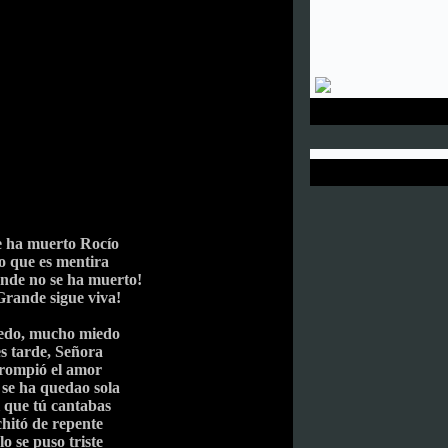
e ha muerto Rocío
o que es mentira
nde no se ha muerto!
rande sigue viva!
edo, mucho miedo
s tarde, Señora
 rompió el amor
se ha quedao sola
l que tú cantabas
hitó de repente
lo se puso triste