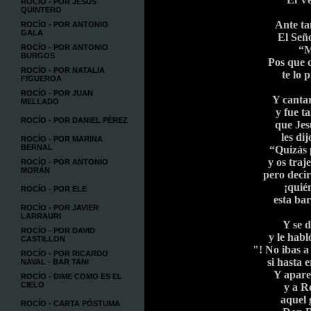
ROCÍO - POR JESÚS
QUINTERO
Ante t
ROCÍO - POR ANTONIO
GALA
El Seño
ROCÍO - POR ANTONIO
“M
BURGOS
Pos que c
ROCÍO - POR NATALIA
te lo 
FIGUEROA
ROCÍO - POR JUAN
Y cantar
MELLADO
y fue t
ROCÍO - POR DANIEL PÉREZ
que Jes
les di
ROCÍO - POR MARINA
BERNAL
“Quizás 
y os traj
ROCÍO - POR ANTONIO
MORÁN
pero deci
¡quié
ROCÍO - POR ELE
esta bar
ROCÍO - POR JAVIER
LARRAURI
Y se d
ROCÍO - POR DAVID
y le habl
CASTILLON
"! No ibas 
ROCÍO - POR RICARDO
si hasta 
NAVAL - BAR TANI
Y apare
ROCÍO - DIME COMO ES EL
CIELO
y a R
aquel 
ROCÍO - CARTA PÓSTUMA