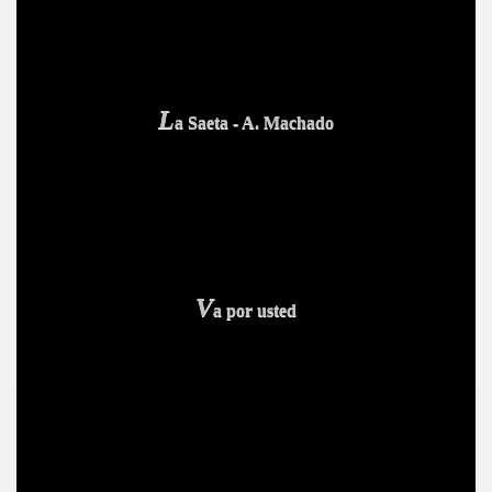
L
a Saeta - A. Machado
V
a por usted