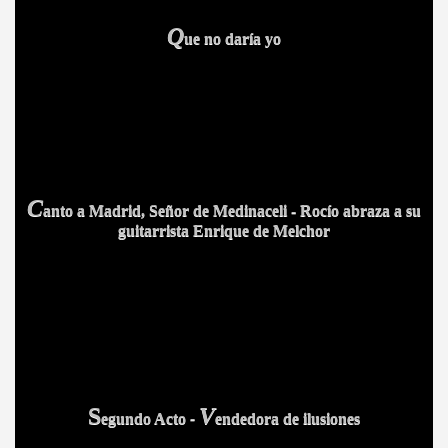
Q
ue no daría yo
A MAS GRANDE
C
anto a Madrid, Señor de Medinaceli
- Rocío abraza a su
guitarrista Enrique de Melchor
S
V
egundo Acto
-
endedora de ilusiones
A