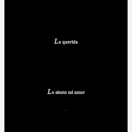
L
a querida
A
L
o siento mi amor
.