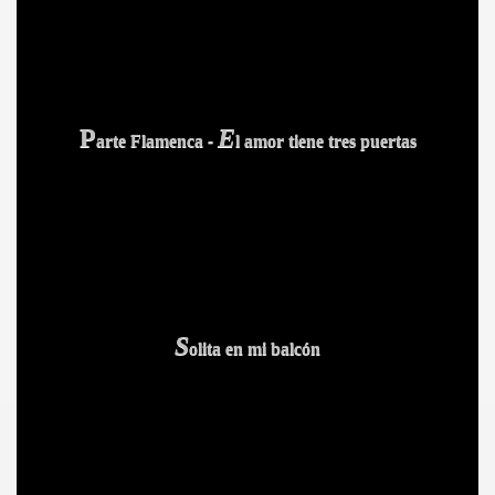
P
E
arte
F
lamenca
-
l amor tiene tres puertas
CÍO
S
olita en mi balcón
MI