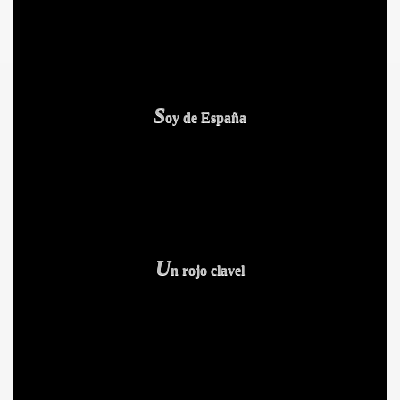
BLANCA
S
oy de España
ICANA
U
n rojo clavel