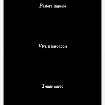
P
astora Imperio
V
iva el pasodoble
S AL VIENTO
HONOR
DE
T
engo miedo