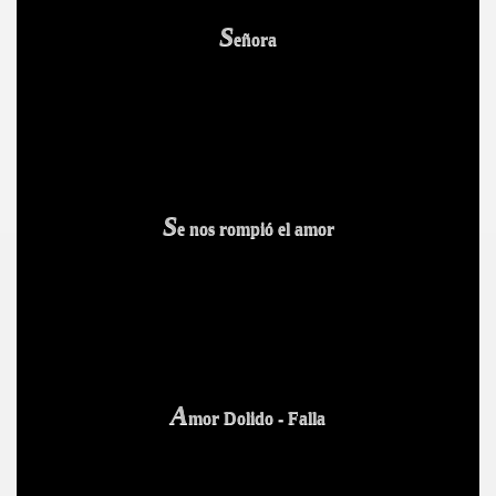
S
eñora
BAR TANI
O
S
e nos rompió el amor
A
mor Dolido - Falla