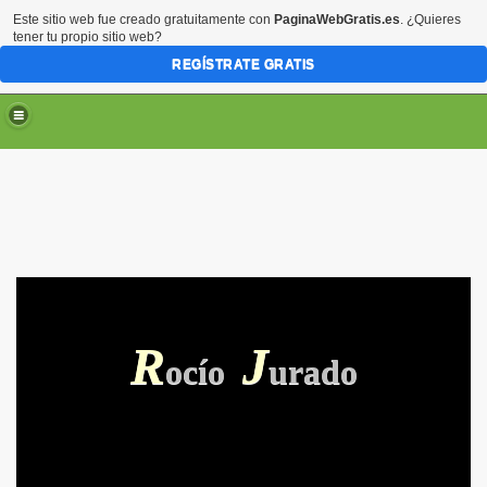
Este sitio web fue creado gratuitamente con
PaginaWebGratis.es
. ¿Quieres
tener tu propio sitio web?
REGÍSTRATE GRATIS
R
J
ocío
urado