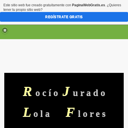
Este sitio web fue creado gratuitamente con
PaginaWebGratis.es
. ¿Quieres
tener tu propio sitio web?
REGÍSTRATE GRATIS
R
J
o c í o
u r a d o
L
F
o l a
l o r e s