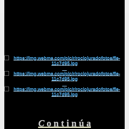
C
o n t i n ú a