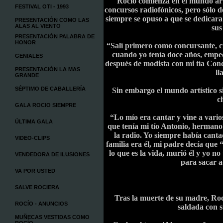
Rocío comienza en el mundo art
FESTIVAL OTI - 1993
concursos radiofónicos, pero sólo 
siempre se opuso a que se dedicara
PRESENTACIÓN COMO LAS
ALAS AL VIENTO
sus
PRESENTACIÓN PALABRA DE
HONOR
“Salí primero como concursante, 
cuando yo tenía doce años, empec
GENIALES
después de modista con mi tía Con
PRESENTACIÓN LA MAS
ll
GRANDE
SÉPTIMO DE CABALLERÍA
Sin embargo el mundo artístico si
c
GALA ROCIO SIEMPRE
“Lo mío era cantar y vine a varios
ÚLTIMA GALA
que tenía mi tío Antonio, hermano
la radio. Yo siempre había canta
VIDEO-CLIPS
familia era él, mi padre decía que 
lo que es la vida, murió él y yo 
VENDEDORA DE ILUSIONES
para sacar a
VA POR USTED
SALVE ROCIERA
Tras la muerte de su madre, Roc
ROCÍO - ANUNCIOS
saldada con s
MUÑECAS VESTIDAS COMO