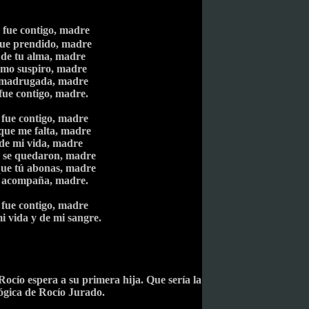
e fue contigo, madre
fue prendido, madre
s de tu alma, madre
timo suspiro, madre
a madrugada, madre
fue contigo, madre.
 fue contigo, madre
 que me falta, madre
 de mi vida, madre
e se quedaron, madre
 que tú abonas, madre
e acompaña, madre.
 fue contigo, madre
mi vida y de mi sangre.
ocío espera a su primera hija. Que sería la
lógica de Rocío Jurado.