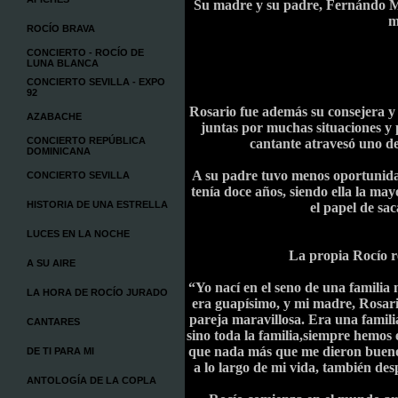
Su madre y su padre, Fernándo 
m
ROCÍO BRAVA
CONCIERTO - ROCÍO DE
LUNA BLANCA
CONCIERTO SEVILLA - EXPO
92
Rosario fue además su consejera y
AZABACHE
juntas por muchas situaciones y p
CONCIERTO REPÚBLICA
cantante atravesó uno de
DOMINICANA
A su padre tuvo menos oportunidad
CONCIERTO SEVILLA
tenía doce años, siendo ella la ma
HISTORIA DE UNA ESTRELLA
el papel de sac
LUCES EN LA NOCHE
La propia Rocío r
A SU AIRE
“Yo nací en el seno de una famil
LA HORA DE ROCÍO JURADO
era guapísimo, y mi madre, Rosar
pareja maravillosa. Era una famili
CANTARES
sino toda la familia,siempre hemos
que nada más que me dieron buenos 
DE TI PARA MI
a lo largo de mi vida, también des
ANTOLOGÍA DE LA COPLA