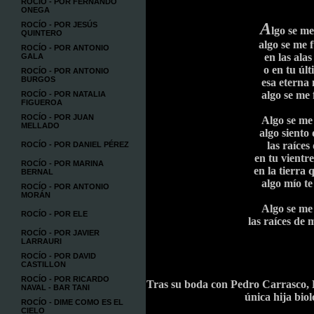
ROCÍO - POR FERNÁNDO
ONEGA
A
ROCÍO - POR JESÚS
lgo se m
QUINTERO
algo se me 
ROCÍO - POR ANTONIO
en las ala
GALA
o en tu úl
ROCÍO - POR ANTONIO
BURGOS
esa etern
algo se me 
ROCÍO - POR NATALIA
FIGUEROA
ROCÍO - POR JUAN
Algo se me
MELLADO
algo siento
las raíces
ROCÍO - POR DANIEL PÉREZ
en tu vientr
ROCÍO - POR MARINA
en la tierra
BERNAL
algo mío t
ROCÍO - POR ANTONIO
MORÁN
Algo se me
ROCÍO - POR ELE
las raíces de 
ROCÍO - POR JAVIER
LARRAURI
ROCÍO - POR DAVID
CASTILLON
ROCÍO - POR RICARDO
Tras su boda con Pedro Carrasco, R
NAVAL - BAR TANI
única hija bio
ROCÍO - DIME COMO ES EL
CIELO