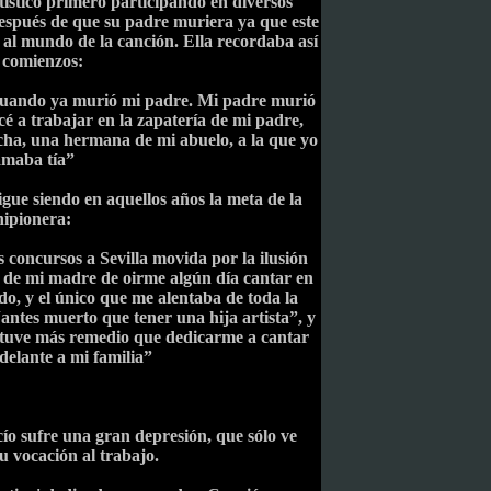
ístico primero participando en diversos
después de que su padre muriera ya que este
 al mundo de la canción. Ella recordaba así
 comienzos:
cuando ya murió mi padre. Mi padre murió
é a trabajar en la zapatería de mi padre,
cha, una hermana de mi abuelo, a la que yo
amaba tía”
gue siendo en aquellos años la meta de la
hipionera:
 concursos a Sevilla movida por la ilusión
 de mi madre de oirme algún día cantar en
do, y el único que me alentaba de toda la
“antes muerto que tener una hija artista”, y
no tuve más remedio que dedicarme a cantar
delante a mi familia”
ío sufre una gran depresión, que sólo ve
u vocación al trabajo.