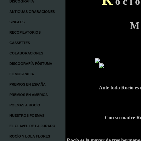
o c í
DISCOGRAFÍA
ANTIGUAS GRABACIONES
M 
SINGLES
RECOPILATORIOS
CASSETTES
COLABORACIONES
DISCOGRAFÍA PÓSTUMA
FILMOGRAFÍA
PREMIOS EN ESPAÑA
Ante todo Rocío es
PREMIOS EN AMERICA
POEMAS A ROCÍO
NUESTROS POEMAS
Con su madre Ro
EL CLAVEL DE LA JURADO
ROCÍO Y LOLA FLORES
Rocío es la mayor de tres hermano