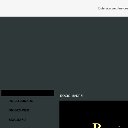
Este sitio web fue c
ROCÍO MADRE
ROCÍO JURADO
ORIGEN WEB
BIOGRAFÍA
R