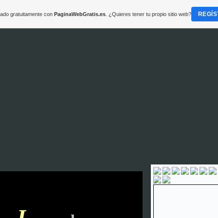
REGÍS
reado gratuitamente con
PaginaWebGratis.es
. ¿Quieres tener tu propio sitio web?
J