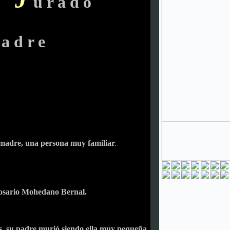
 o
u r a d o
a d r e
 madre, una persona muy familiar
.
sario Mohedano Bernal.
s, su padre murió siendo ella muy pequeña,