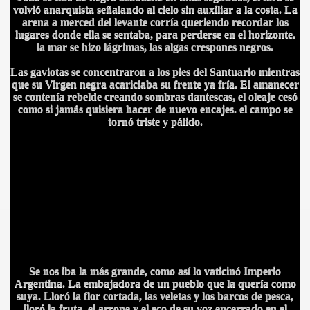
volvió anarquista señalando al cielo sin auxiliar a la costa. La
arena a merced del levante corría queriendo recordar los
lugares donde ella se sentaba, para perderse en el horizonte.
la mar se hizo lágrimas, las algas crespones negros.
Las gaviotas se concentraron a los pies del Santuario mientras
que su Virgen negra acariciaba su frente ya fría. El amanecer
se contenía rebelde creando sombras dantescas, el oleaje cesó
como si jamás quisiera hacer de nuevo encajes. el campo se
tornó triste y pálido.
IDADES
Se nos iba la más grande, como así lo vaticinó Imperio
Argentina. La embajadora de un pueblo que la quería como
suya. Lloró la flor cortada, las veletas y los barcos de pesca,
lloró la fruta, el arrope y el eco de su voz encerrado en el