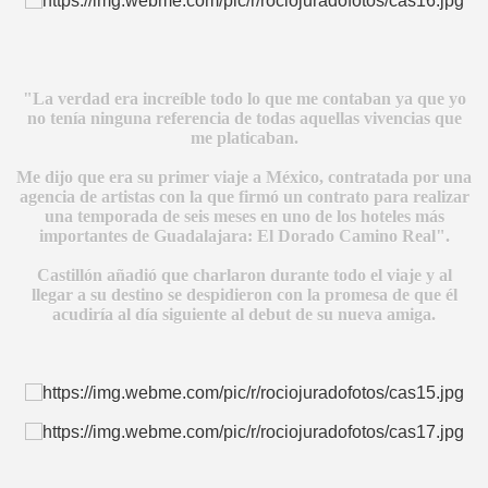
"La verdad era increíble todo lo que me contaban ya que yo
no tenía ninguna referencia de todas aquellas vivencias que
me platicaban.
Me dijo que era su primer viaje a México, contratada por una
agencia de artistas con la que firmó un contrato para realizar
una temporada de seis meses en uno de los hoteles más
importantes de Guadalajara: El Dorado Camino Real".
Castillón añadió que charlaron durante todo el viaje y al
llegar a su destino se despidieron con la promesa de que él
CÍO
acudiría al día siguiente al debut de su nueva amiga.
MI