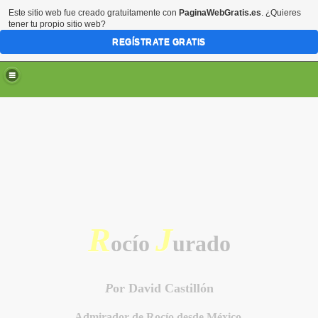
Este sitio web fue creado gratuitamente con
PaginaWebGratis.es
. ¿Quieres
tener tu propio sitio web?
REGÍSTRATE GRATIS
R
J
ocío
urado
P
or David Castillón
Admirador de Rocío desde México.