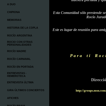
A DUO
CHIPIONA
Esta Comunidad sólo prestende se
Rocío Jurad
MEMORIAS
HISTORIA DE LA COPLA
Este es lugar de reunión para amig
ROCÍO ARGENTINA
ROCIO CON OTRAS
PERSONALIDADES
ROCÍO MADRE
P a r a t i R 
ROCÍO CARNAVAL
ROCÍO EN PORTADA
ENTREVISTAS -
HEMEROTECA
Direcci
ENTREVISTA ÚLTIMA
GIRA ÚLTIMOS CONCIERTOS
http://groups.msn.
AFICHES
ROCÍO BRAVA