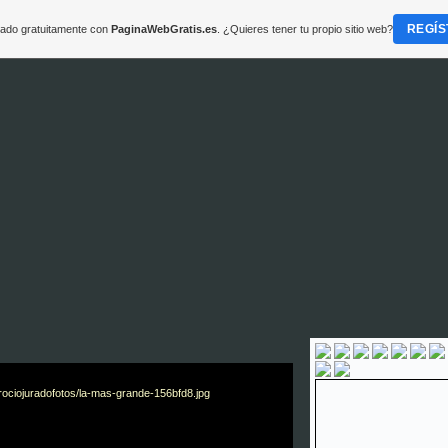
REGÍS
reado gratuitamente con
PaginaWebGratis.es
. ¿Quieres tener tu propio sitio web?
 jura
do la
mas grande