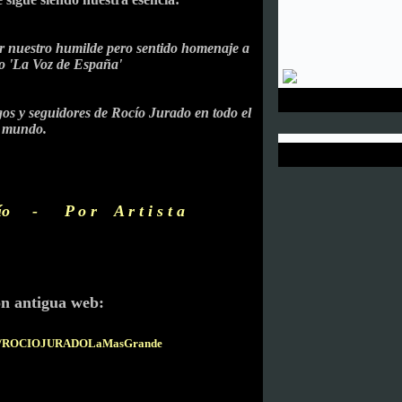
r nuestro humilde pero sentido homenaje a
o 'La Voz de España'
os y seguidores de Rocío Jurado en todo el
mundo.
o c ío -
P o r A r t i s t a
ón antigua web:
com/ROCIOJURADOLaMasGrande