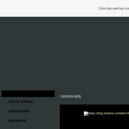
Este sitio web fue c
ORIGEN WEB
ROCÍO JURADO
ORIGEN WEB
BIOGRAFÍA
origen web rocio