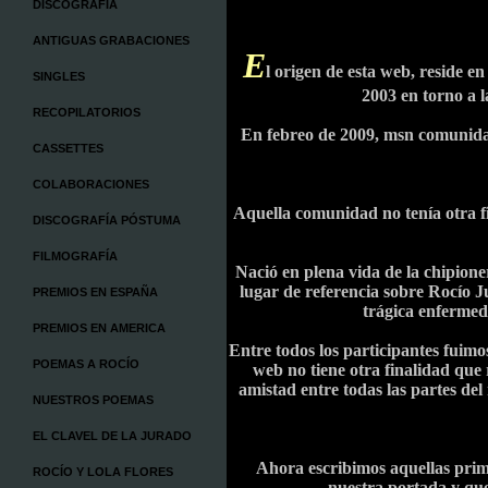
DISCOGRAFÍA
ANTIGUAS GRABACIONES
E
l origen de esta web, reside 
SINGLES
2003 en torno a l
RECOPILATORIOS
En febreo de 2009, msn comunidad
CASSETTES
COLABORACIONES
Aquella comunidad no tenía otra fin
DISCOGRAFÍA PÓSTUMA
FILMOGRAFÍA
Nació en plena vida de la chipioner
lugar de referencia sobre Rocío Ju
PREMIOS EN ESPAÑA
trágica enfermed
PREMIOS EN AMERICA
Entre todos los participantes fuimos
POEMAS A ROCÍO
web no tiene otra finalidad que 
amistad entre todas las partes del
NUESTROS POEMAS
EL CLAVEL DE LA JURADO
Ahora escribimos aquellas prim
ROCÍO Y LOLA FLORES
nuestra portada y que