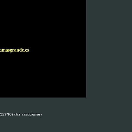
amasgrande.es
 (2297969 clics a subpáginas)