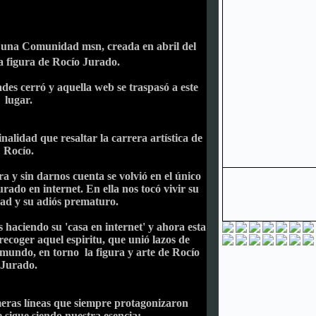
en una Comunidad msn, creada en abril del
a figura de Rocío Jurado.
es cerró y aquella web se traspasó a este
lugar.
alidad que resaltar la carrera artística de
Rocío.
a y sin darnos cuenta se volvió en el único
rado en internet. En ella nos tocó vivir su
ad y su adiós prematuro.
 haciendo su 'casa en internet' y ahora esta
recoger aquel espiritu, que unió lazos de
 mundo, en torno la figura y arte de Rocío
Jurado.
eras líneas que siempre protagonizaron
 sigue siendo nuestra esencia: