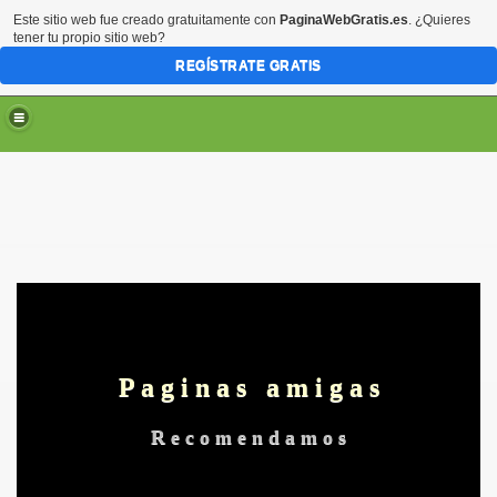
Este sitio web fue creado gratuitamente con
PaginaWebGratis.es
. ¿Quieres
tener tu propio sitio web?
REGÍSTRATE GRATIS
P a g i n a s a m i g a s
R e c o m e n d a m o s