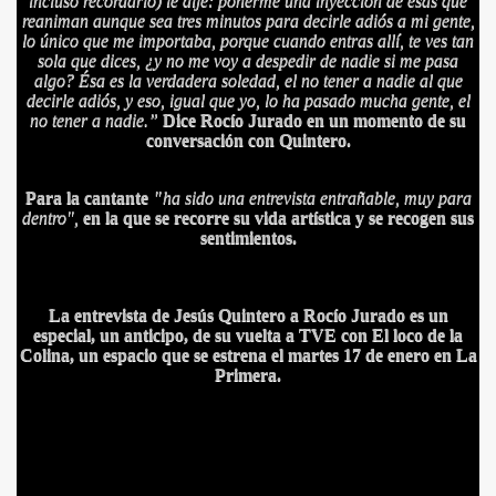
incluso recordarlo) le dije: ponerme una inyección de ésas que
reaniman aunque sea tres minutos para decirle adiós a mi gente,
lo único que me importaba, porque cuando entras allí, te ves tan
sola que dices, ¿y no me voy a despedir de nadie si me pasa
algo? Ésa es la verdadera soledad, el no tener a nadie al que
decirle adiós, y eso, igual que yo, lo ha pasado mucha gente, el
no tener a nadie.”
Dice Rocío Jurado en un momento de su
BLANCA
conversación con Quintero.
Para la cantante
"
ha sido una entrevista entrañable, muy para
dentro",
en la que se recorre su vida artística y se recogen sus
sentimientos.
ICANA
La entrevista de Jesús Quintero a Rocío Jurado es un
especial, un anticipo, de su vuelta a TVE con El loco de la
Colina, un espacio que se estrena el martes 17 de enero en La
Primera.