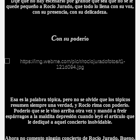
Dije que no hay escenario por grande que sea que no se le
quede pequeño a Rocío Jurado, que todo lo llena con su voz,
con su presencia, con su delicadeza.
C
on
s
u
p
oderío
URGOS
URGOS
URGOS
URGOS
Esa es la palabra tópica, pero no se olvide que los tópicos
A
resumen siempre una verdad, y Rocío rima con poderío.
Poderío que se le vino arriba otra vez y mandó a freír
espárragos a la maldita depresión cuando leyó el artículo que
le dediqué a aquel concierto inolvidable.
Ahora no comento ningún concierto de Rocío Jurado. Bueno,