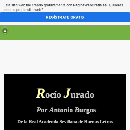
Este sitio web fue creado gratuitamente con
PaginaWebGratis.es
. ¿Quieres
tener tu propio sitio web?
REGÍSTRATE GRATIS
R
J
ocío
urado
P
or
A
ntonio
B
urgos
De la Real Academia Sevillana de Buenas Letras