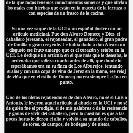
de la que todos tenemos conocimientos someros y que alivian
los males con hierbas que están en la maceta de la terraza o
con especias de un frasco de la cocina.
Yo una vez saqué de la UCI a un español ilustre con un
artículo medicinal. Fue don Alvaro Domecq y Díez, el
caballero jerezano, el rejoneador, el ganadero, el gran padre
de familia y gran creyente. Le había dado a don Alvaro un
disgusto ese fruto amargo que es el corazón y estaba en la
UCI. Le dediqué un artículo en el que más que le deseaba, le
ordenaba que saliera cuanto antes de allí, que donde lo
esperábamos era en su finca de Los Alburejos, tentando
eralas y con una copa de vino de Jerez en la mano, ese reloj
de viña que en el estilo de Domecq marca siempre La Ina en
punto.
CÍO
Uno de los nietos rejoneadores de don Alvaro, no sé si Luis o
Antonio, le leyeron aquel artículo al abuelo en la UCI y no sé
de quién fue el prodigio, si de mis palabras o de la resistencia
MI
y ganas de vivir del caballero, pero la cuestión es que a las
pocas horas le dieron el alta y volvió a su mundo de caballos,
de toros, de campos, de bodegas y de nietos.