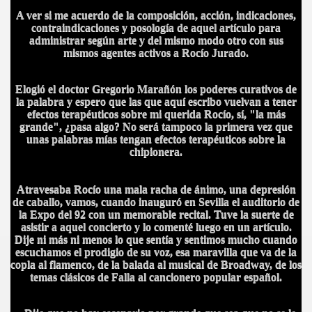
A ver si me acuerdo de la composición, acción, indicaciones,
contraindicaciones y posología de aquel artículo para
A MAS GRANDE
administrar según arte y del mismo modo otro con sus
mismos agentes activos a Rocío Jurado.
Elogió el doctor Gregorio Marañón los poderes curativos de
la palabra y espero que las que aquí escribo vuelvan a tener
efectos terapéuticos sobre mi querida Rocío, sí, "la más
grande", ¿pasa algo? No será tampoco la primera vez que
unas palabras mías tengan efectos terapéuticos sobre la
chipionera.
Atravesaba Rocío una mala racha de ánimo, una depresión
de caballo, vamos, cuando inauguró en Sevilla el auditorio de
la Expo del 92 con un memorable recital. Tuve la suerte de
asistir a aquel concierto y lo comenté luego en un artículo.
Dije ni más ni menos lo que sentía y sentimos mucho cuando
escuchamos el prodigio de su voz, esa maravilla que va de la
copla al flamenco, de la balada al musical de Broadway, de los
temas clásicos de Falla al cancionero popular español.
A