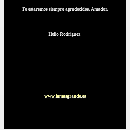
T
e estaremos siempre agradecidos, Amador.
Helio Rodriguez.
CÍO
www.lamasgrande.es
MI