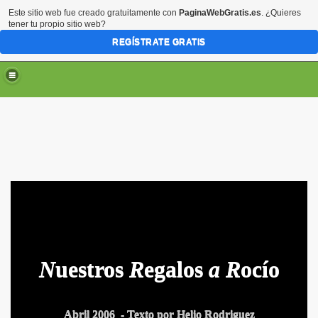
Este sitio web fue creado gratuitamente con
PaginaWebGratis.es
. ¿Quieres
tener tu propio sitio web?
REGÍSTRATE GRATIS
N
uestros
R
egalos
a
R
ocío
Abril 2006
- Texto por Helio Rodriguez