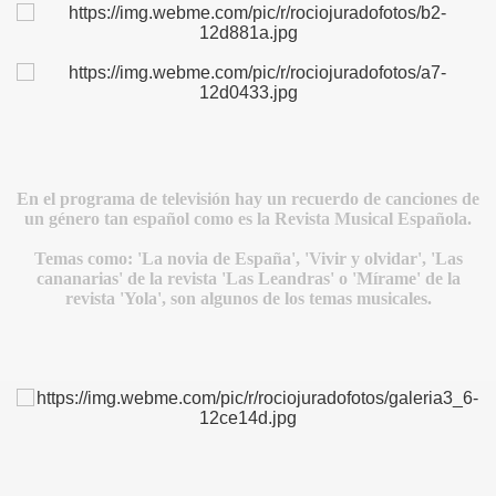
BLANCA
En el programa de televisión hay un recuerdo de canciones de
un género tan español como es la Revista Musical Española.
Temas como: 'La novia de España', 'Vivir y olvidar', 'Las
ICANA
cananarias' de la revista 'Las Leandras' o 'Mírame' de la
revista 'Yola', son algunos de los temas musicales.