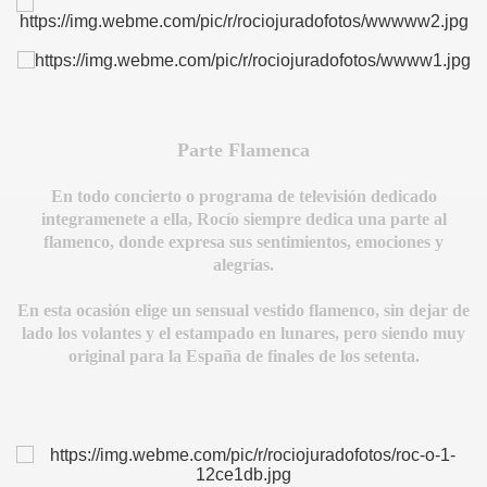
Parte Flamenca
En todo concierto o programa de televisión dedicado
integramenete a ella, Rocío siempre dedica una parte al
flamenco, donde expresa sus sentimientos, emociones y
alegrías.
CÍO
En esta ocasión elige un sensual vestido flamenco, sin dejar de
lado los volantes y el estampado en lunares, pero siendo muy
original para la España de finales de los setenta.
MI