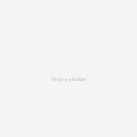
BAR TANI
O
Vivir y olvidar