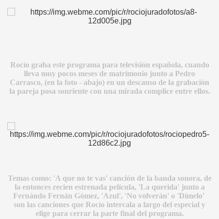
A MAS GRANDE
Rocío graba este programa para televisión española, cuando
lleva muy pocos meses de matrimonio junto a Pedro
Carrasco, (en la foto - abajo) en un descanso de la grabación
la pareja posa sonriente con una mirada complice entre ellos.
Temas como: 'A que no te vas' canción de la banda sonora, de
la entonces recien estrenada película, 'La querida' junto a
Fernándo Fernán Gómez, 'Azul', 'No volverán' o 'Dímelo'
son las canciones que Rocío intercala a largo del especial y
A
elige para cerrar la parte final del programa.