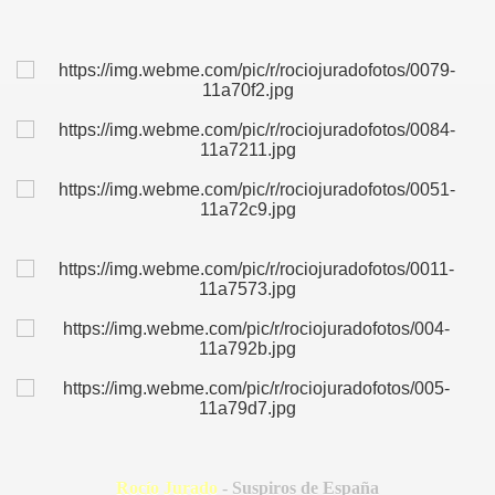
BLANCA
TE
E
ICANA
Rocío Jurado
- Suspiros de España