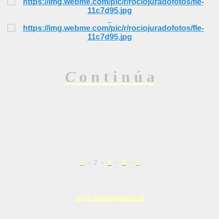
C
o n t i n ú a
1
-
-
3
-
4
-
2
5
www.lamasgrande.es