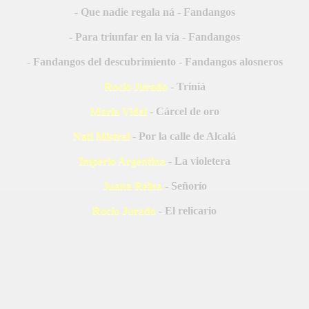
- Que nadie regala ná - Fandangos
- Para triunfar en la vía - Fandangos
- Fandangos del descubrimiento - Fandangos alosneros
Rocío Jurado
- Triniá
A
María Vidal
- Cárcel de oro
Nati Mistral
- Por la calle de Alcalá
Imperio Argentina
- La violetera
Juana Reina
- Señorío
Rocío Jurado
- El relicario
A