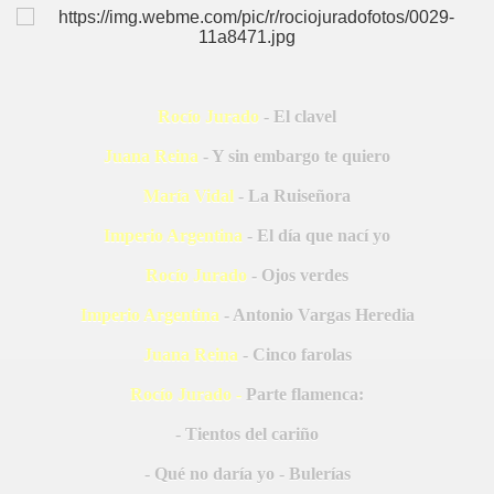
CÍO
MI
Rocío Jurado
- El clavel
Juana Reina
- Y sin embargo te quiero
María Vidal
- La Ruiseñora
Imperio Argentina
- El día que nací yo
A MAS GRANDE
Rocío Jurado
- Ojos verdes
Imperio Argentina
- Antonio Vargas Heredia
Juana Reina
- Cinco farolas
Rocío Jurado -
Parte flamenca:
- Tientos del cariño
- Qué no daría yo - Bulerías