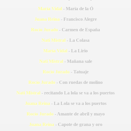
María Vidal
- María de la Ó
Juana Reina
- Francisco Alegre
Rocío Jurado
- Carmen de España
Nati Mistral
- La Colasa
María Vidal
- La Lirio
Nati Mistral
- Mañana sale
Rocío Jurado
- Tatuaje
Rocío Jurado
- Con ruedas de molino
Nati Mistral
- recitando La lola se va a los puertos
Juana Reina
- La Lola se va a los puertos
Rocío Jurado
- Amante de abril y mayo
S AL VIENTO
Juana Reina
- Capote de grana y oro
HONOR