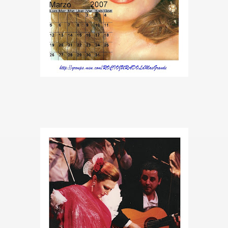
CÍO
MI