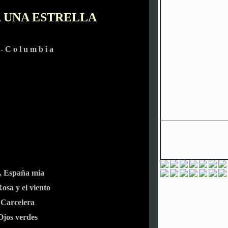
 UNA ESTRELLA
 - C o l u m b i a
, España mia
Rosa y el viento
Carcelera
jos verdes