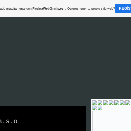
REGÍS
reado gratuitamente con
PaginaWebGratis.es
. ¿Quieres tener tu propio sitio web?
B . S . O