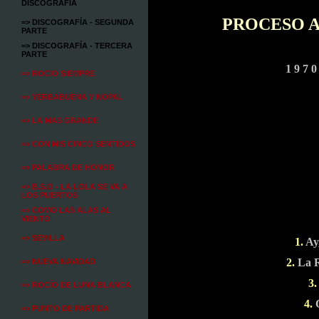
DISCOGRAFÍA
PROCESO A
=> DISCOGRAFÍA - SEGUNDA
PARTE
=> DISCOGRAFÍA - TERCERA
PARTE
1 9 7 0
=> ROCIO SIEMPRE
=> YERBABUENA Y NOPAL
=> LA MAS GRANDE
=> CON MIS CINCO SENTIDOS
=> PALABRA DE HONOR
=> B.S.O - LA LOLA SE VA A
LOS PUERTOS
=> COMO LAS ALAS AL
VIENTO
=> SEVILLA
1.
Ay
2.
L
a 
=> NUEVA NAVIDAD
3.
=> ROCÍO DE LUNA BLANCA
4.
O
=> PUNTO DE PARTIDA