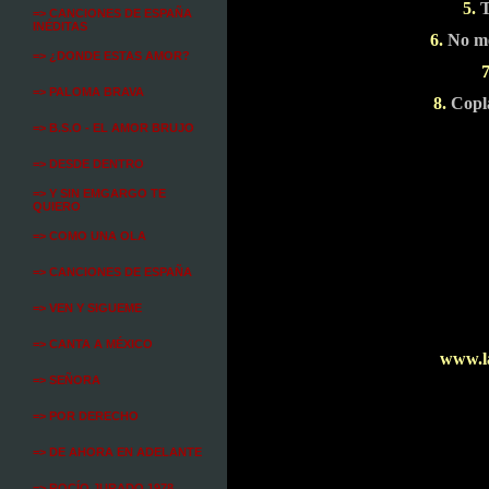
5.
T
=> CANCIONES DE ESPAÑA
INÉDITAS
6.
No me
=> ¿DONDE ESTAS AMOR?
7
=> PALOMA BRAVA
8.
Copl
=> B.S.O - EL AMOR BRUJO
=> DESDE DENTRO
=> Y SIN EMGARGO TE
QUIERO
=> COMO UNA OLA
=> CANCIONES DE ESPAÑA
=> VEN Y SIGUEME
=> CANTA A MÉXICO
www.l
=> SEÑORA
=> POR DERECHO
=> DE AHORA EN ADELANTE
=> ROCÍO JURADO 1978