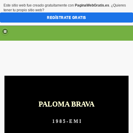
Este sitio web fue creado gratuitamente con
PaginaWebGratis.es
. ¿Quieres
tener tu propio sitio web?
REGÍSTRATE GRATIS
ARTE
PALOMA BRAVA
RTE
1 9 8 5 - E M I