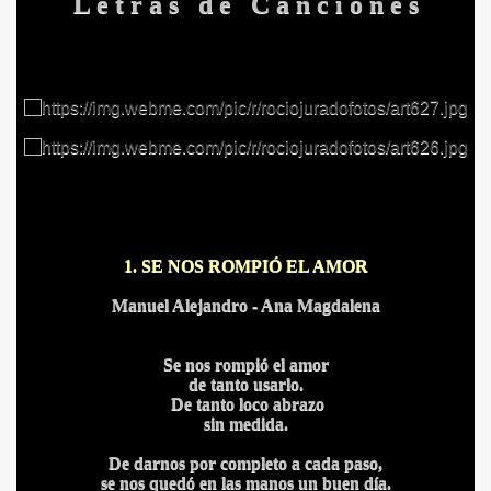
L e t r a s d e C a n c i o n e s
1. SE NOS ROMPIÓ EL AMOR
Manuel Alejandro - Ana Magdalena
Se nos rompió el amor
de tanto usarlo.
De tanto loco abrazo
sin medida.
De darnos por completo a cada paso,
se nos quedó en las manos un buen día.