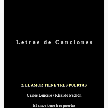
L e t r a s d e C a n c i o n e s
2. EL AMOR TIENE TRES PUERTAS
Carlos Lencero / Ricardo Pachón
El amor tiene tres puertas