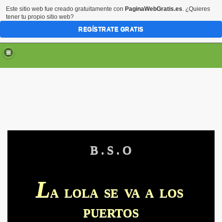
Este sitio web fue creado gratuitamente con
PaginaWebGratis.es
. ¿Quieres
tener tu propio sitio web?
REGÍSTRATE GRATIS
B . S . O
ARTE
RTE
L
A LOLA SE VA A LOS
PUERTOS