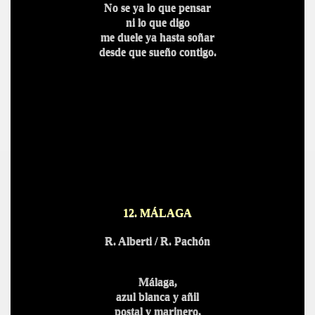
No se ya lo que pensar
ni lo que digo
me duele ya hasta soñar
desde que sueño c
ontigo.
12. MÁLAGA
R. Alberti / R. Pachó
n
Málaga,
azul blanca y añil
postal y marinero,