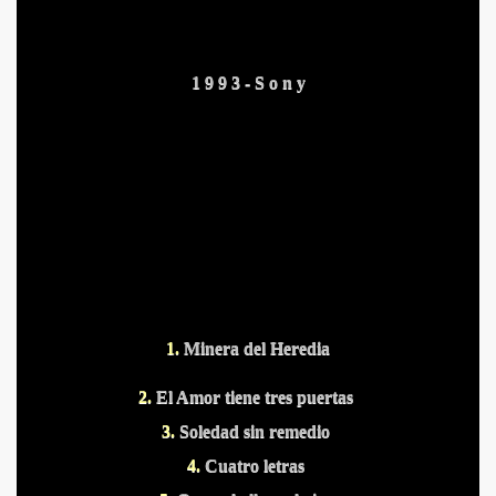
1
9 9 3 - S o n y
S PUERTOS
1.
Minera del Heredia
2.
El Amor tiene tres puertas
3.
Soledad sin remedio
4.
Cuatro letras
DITAS