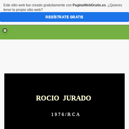
Este sitio web fue creado gratuitamente con
PaginaWebGratis.es
. ¿Quieres
tener tu propio sitio web?
REGÍSTRATE GRATIS
ARTE
ROCIO JURADO
RTE
1 9 7 6 / R C A