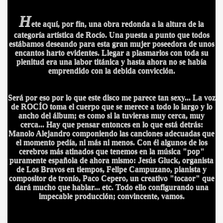
H
ete aquí, por fín, una obra redonda a la altura de la
categoría artística de Rocío. Una puesta a punto que todos
estábamos deseando para esta gran mujer poseedora de unos
encantos harto evidentes. Llegar a plasmarlos con toda su
plenitud era una labor titánica y hasta ahora no se había
emprendido con la debida convicción.
Será por eso por lo que este disco me parece tan sexy... La voz
de ROCÍO toma el cuerpo que se merece a todo lo largo y lo
ancho del álbum; es como si la tuvieras muy cerca, muy
cerca... Hay que pensar entonces en lo que está detrás:
Manolo Alejandro componiendo las canciones adecuadas que
el momento pedía, ni más ni menos. Con él algunos de los
cerebros más atinados que tenemos en la música "pop"
puramente española de ahora mismo: Jesús Gluck, organista
de Los Bravos en tiempos, Felipe Campuzano, pianista y
compositor de tronío, Paco Cepero, un creativo "tocaor" que
dará mucho que hablar... etc. Todo ello configurando una
impecable producción; convincente, vamos.