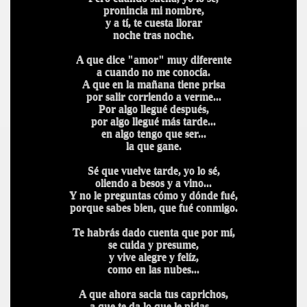
pronincia mi nombre,
y a tí, te cuesta llorar
noche tras noche.
A que dice "amor" muy diferente
a cuando no me conocía.
A que en la mañana tiene prisa
por salir corriendo a verme...
Por algo llegué después,
por algo llegué más tarde...
en algo tengo que ser...
la que gane.
Sé que vuelve tarde, yo lo sé,
oliendo a besos y a vino...
Y no le preguntas cómo y dónde fué,
porque sabes bien, que fué conmigo.
Te habrás dado cuenta que por mí,
se cuida y presume,
y vive alegre y felíz,
como en las nubes...
A que ahora sacia tus caprichos,
a que te da lo que le pidas...