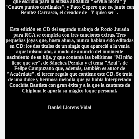
que escribió para la artista andaluza "Sevilla mora" y
"Cuatro puntos cardinales", y Paco Cepero que es, junto con
ICANA
Benítez Carrasco, el creador de "Y quiso ser".
Esta edición en CD del segundo trabajo de Rocío Jurado
para RCA se completa con tres canciones extras. Tres
pequeñas joyas que, hasta ahora, nunca habían sido editadas
en CD: los dos títulos de un single que apareció a la venta
aquel mismo año, a modo de anuncio del inminente
nacimiento de su hija, y que contenía las bellísimas "Mi niño
tiene que ser", de Sánchez Pernia; y el tema "Azul", de
Felipe Campuzano que, además, también es autor de
"Acuérdate", el tercer regalo que contiene este CD. Se trata
de una dulce y hermosa melodía que ya había interpretado
Conchita Bautista con gran éxito y a la que la cantante de
Chipiona le aporta su mágico toque personal.
Daniel Llorens Vidal
S AL VIENTO