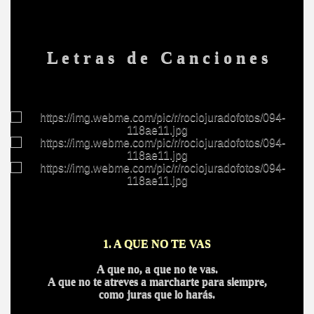
HONOR
L e t r a s d e C a n c i o n e s
DE
1. A QUE NO TE VAS
A que no, a que no te vas.
A que no te atreves a marcharte para siempre,
como juras que lo harás.