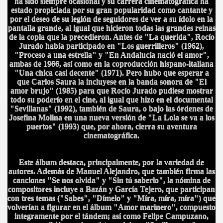
ha sido siempre ocasional y su carrera cinematográfica ha
estado propiciada por su gran popularidad como cantante y
por el deseo de su legión de seguidores de ver a su ídolo en la
pantalla grande, al igual que hicieron todas las grandes reinas
de la copla que la precedieron. Antes de "La querida", Rocío
Jurado había participado en "Los guerrilleros" (1962),
"Proceso a una estrella" y "En Andalucía nació el amor",
ambas de 1966, así como en la coproducción hispano-italiana
"Una chica casi decente" (1971). Pero hubo que esperar a
que Carlos Saura la incluyese en la banda sonora de "El
amor brujo" (1985) para que Rocío Jurado pudiese mostrar
todo su poderío en el cine, al igual que hizo en el documental
"Sevillanas" (1992), también de Saura, o bajo las órdenes de
Josefina Molina en una nueva versión de "La Lola se va a los
puertos" (1993) que, por ahora, cierra su aventura
cinematográfica.
Este álbum destaca, principalmente, por la variedad de
autores. Además de Manuel Alejandro, que también firma las
BLANCA
canciones "Se nos olvida" y "Sin tú saberlo", la nómina de
compositores incluye a Bazán y García Tejero, que participan
con tres temas ("Sabes", "Dímelo" y "Míra, míra, míra") que
volverían a figurar en el álbum "Amor marinero", compuesto
integramente por el tándem; así como Felipe Campuzano,