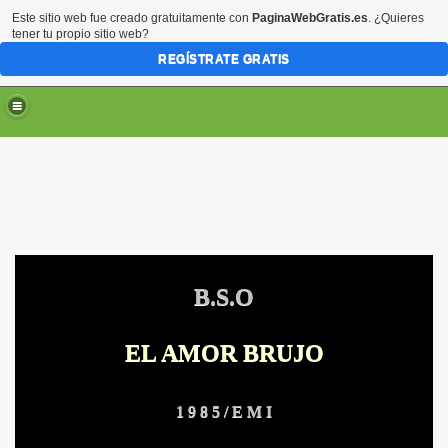
Este sitio web fue creado gratuitamente con
PaginaWebGratis.es
. ¿Quieres
tener tu propio sitio web?
REGÍSTRATE GRATIS
B.S.O
ARTE
EL AMOR BRUJO
RTE
1 9 8 5 / E M I