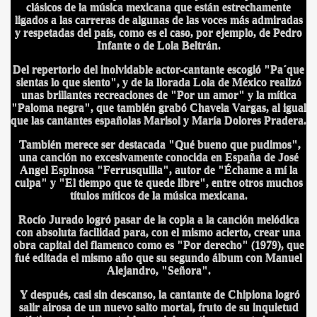
clásicos de la música mexicana que están estrechamente
ICANA
ligados a las carreras de algunas de las voces más admiradas
y respetadas del país, como es el caso, por ejemplo, de Pedro
Infante o de Lola Beltrán.
Del repertorio del inolvidable actor-cantante escogió "Pa´que
sientas lo que siento", y de la llorada Lola de México realizó
unas brillantes recreaciones de "Por un amor" y la mítica
"Paloma negra", que también grabó Chavela Vargas, al igual
que las cantantes españolas Marisol y María Dolores Pradera.
También merece ser destacada "Qué bueno que pudimos",
una canción no excesivamente conocida en España de José
Angel Espinosa "Ferrusquilla", autor de "Échame a mí la
culpa" y "El tiempo que te quede libre", entre otros muchos
títulos míticos de la música mexicana.
Rocío Jurado logró pasar de la copla a la canción melódica
con absoluta facilidad para, con el mismo acierto, crear una
obra capital del flamenco como es "Por derecho" (1979), que
fué editada el mismo año que su segundo álbum con Manuel
Alejandro, "Señora".
Y después, casi sin descanso, la cantante de Chipiona logró
salir airosa de un nuevo salto mortal, fruto de su inquietud
S AL VIENTO