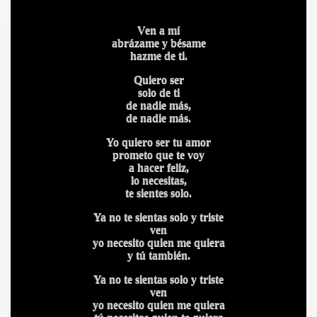
Ven a mí
CÍO
abrázame y bésame
hazme de ti.
Quiero ser
solo de ti
MI
de nadie más,
de nadie más.
Yo quiero ser tu amor
prometo que te voy
a hacer feliz,
lo necesitas,
A MAS GRANDE
te sientes solo.
Ya no te sientas solo y triste
ven
yo necesito quien me quiera
y tú también.
Ya no te sientas solo y triste
ven
yo necesito quien me quiera