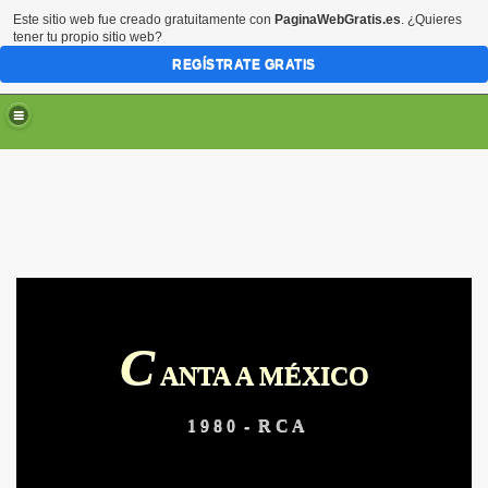
Este sitio web fue creado gratuitamente con
PaginaWebGratis.es
. ¿Quieres
tener tu propio sitio web?
REGÍSTRATE GRATIS
C
ARTE
ANTA A MÉXICO
RTE
1 9 8 0 - R C A