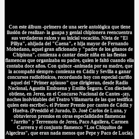
Con este álbum -primero de una serie antológica que tiene
ilusión de realizar- la guapa y genial chipionera reencuentra
sus verdaderas raices y su inicial vocación. Nieta de "El
Piliya", ahijada del "Caena", e hija mayor de Fernando
Mohedano, aquel gran aficionado y "padre de los gitanos de
Chipiona", comienza a cantar desde niña en las fiestas
flamencas que organizaba su padre, quien le faltó cuando ella
contaba doce años. Con quince -animada por su madre, que
la acompañó siempre- comienza en Cádiz y Sevilla a ganar
concursos radiofónicos, recordando hoy con especial cariño
aquel del "Primer aplauso" que dirigieran, desde Radio
Nacional, Agustín Embuena y Emilio Segura. Con dieciseis
obtiene, en Jerez, en el Concurso Nacional de Cantes -¡ay,
noches inolvidables del Teatro Villamarta de las que testifica
quien esto escribe!-, el Primer Premio por cantes de Cádiz y
Huelva. (Presidió el Jurado, D. José Carlos de Luna, y
obtuvieron premios en otras especialidades flamencas
"Jarrito" y Terremoto de Jerez, Paco Aguilera, Carmen
Carrera y el conjunto flamenco "Los Chiquitos de
IDADES
Algeciras", que eran nada menos que Pepe y Paco de Lucía).