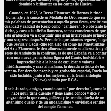
dominio y brillantez en los cantes de Huelva.
ICANA
Cuando, en 1973, la Berza Flamenca de Bornos le rinde
homenaje y le concede su Medalla de Oro, recuerdo que en
mis palabras de presentación a aquella gran fiesta, resalté esa
cualidad y calidad de Rocío como "cantaora". No obstante lo
dicho, y cara a la afición flamenca, somos conscientes de que
esta grabación va a constituir una gran interrogante primero
y una sorpresa después. Pero de lo que estamos seguros, luego
que Sevilla y Cádiz -que son algo así como las Maestranzas
del Arte Flamenco- le den alborozadamente su alternativa y el
resto de Andalucía la confirme, es de que España va a contar
con una nueva primerísima figura del Cante, inolvidable e
imprescindible a la hora de enjuiciar y valorar
históricamente, y cara al mañana, la década artística de los
setenta. Por derecho propio y en grabación especial, Rocío ha
sido incluída, junto a los mejores, en la Gran antología
(Nueva) editada por RCA.
Rocío Jurado, amigos, cuando canta "por derecho", como lo
hace aquí, tiene duende y tiene ángel, conoce y dice y
engrandece lo que canta, pellizca y transmite, dueña de un
gitanísimo quejío y de un andalucísimo y envidiable sentido
del compás flamenco.
S AL VIENTO