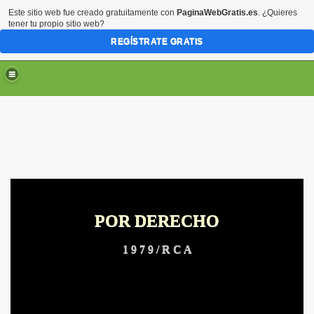
Este sitio web fue creado gratuitamente con
PaginaWebGratis.es
. ¿Quieres
tener tu propio sitio web?
REGÍSTRATE GRATIS
POR DERECHO
ARTE
1 9 7 9 / R C A
RTE