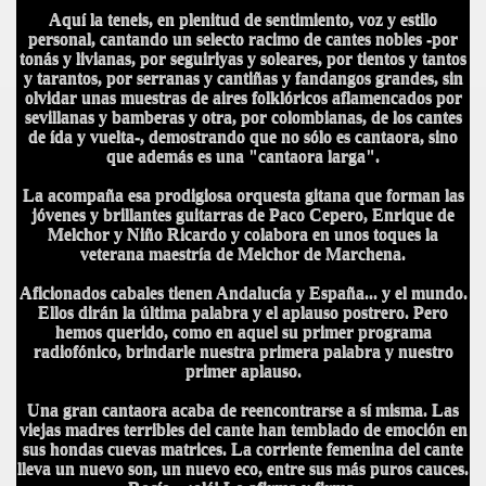
Aquí la teneis, en plenitud de sentimiento, voz y estilo
personal, cantando un selecto racimo de cantes nobles -por
HONOR
tonás y livianas, por seguiriyas y soleares, por tientos y tantos
y tarantos, por serranas y cantiñas y fandangos grandes, sin
olvidar unas muestras de aires folklóricos aflamencados por
sevillanas y bamberas y otra, por colombianas, de los cantes
de ída y vuelta-, demostrando que no sólo es cantaora, sino
DE
que además es una "cantaora larga".
La acompaña esa prodigiosa orquesta gitana que forman las
jóvenes y brillantes guitarras de Paco Cepero, Enrique de
Melchor y Niño Ricardo y colabora en unos toques la
veterana maestría de Melchor de Marchena.
Aficionados cabales tienen Andalucía y España... y el mundo.
Ellos dirán la última palabra y el aplauso postrero. Pero
hemos querido, como en aquel su primer programa
radiofónico, brindarle nuestra primera palabra y nuestro
primer aplauso.
Una gran cantaora acaba de reencontrarse a sí misma. Las
viejas madres terribles del cante han temblado de emoción en
sus hondas cuevas matrices. La corriente femenina del cante
lleva un nuevo son, un nuevo eco, entre sus más puros cauces.