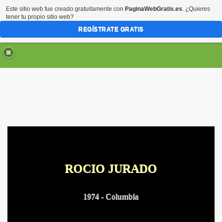
Este sitio web fue creado gratuitamente con
PaginaWebGratis.es
. ¿Quieres
tener tu propio sitio web?
REGÍSTRATE GRATIS
ARTE
ROCIO JURADO
RTE
1974 - Columbia