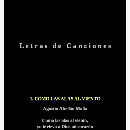
L e t r a s d e C a n c i o n e s
1. COMO LAS ALAS AL VIENTO
Agustín Abellán Malla
Como las alas al viento,
yo le elevo a Dios mi corazón