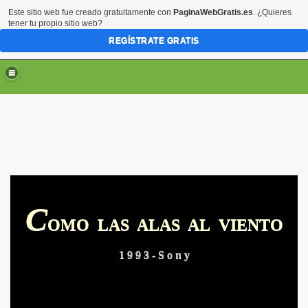
Este sitio web fue creado gratuitamente con
PaginaWebGratis.es
. ¿Quieres
tener tu propio sitio web?
REGÍSTRATE GRATIS
C
ARTE
OMO LAS ALAS AL VIENTO
RTE
1 9 9 3 - S o n y