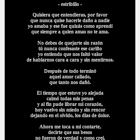
- estribillo -
Quisiera que entendieras, por favor
que nunca quise hacerle daño a nadie
yo amaba y ese fue quizás como aprendí
que siempre a quien amas no te ama.
No debes de quejarte sin razón
tú nunca confesaste ese cariño
yo entiendo que nos faltó valor
de hablarnos cara a cara y sin mentirnos.
Después de todo terminó
aquel amor callado,
que tanto nos dañó.
El tiempo que estuve yo alejada
calmó todas mis penas
y al fin pude librar mi corazón,
hoy vuelvo sin miedo y sin rencor
dejando en el olvido, los dias de dolor.
Ahora me toca a mi contarte,
decirte que sus besos
no fueron de verdad y como creí,