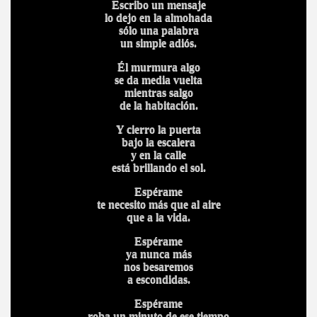
Escribo un mensaje
lo dejo en la almohada
sólo una palabra
un simple adiós.
Él murmura algo
se da media vuelta
mientras salgo
de la habitación.
Y cierro la puerta
bajo la escalera
y en la calle
está brillando el sol.
Espérame
te necesito más que al aire
que a la vida.
Espérame
ya nunca más
nos besaremos
a escondidas.
Espérame
roba un minuto de ese tiempo