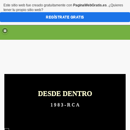
Este sitio web fue creado gratuitamente con
PaginaWebGratis.es
. ¿Quieres
tener tu propio sitio web?
REGÍSTRATE GRATIS
DESDE DENTRO
ARTE
1 9 8 3 - R C A
RTE