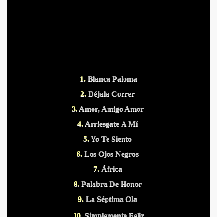
1.
Blanca Paloma
S PUERTOS
2.
Déjala Correr
3.
Amor, Amigo Amor
4.
Arriesgate A Mí
5.
Yo Te Siento
6.
Los Ojos Negros
7.
África
8.
Palabra De Honor
9.
La Séptima Ola
DITAS
10.
Simplemente Feliz