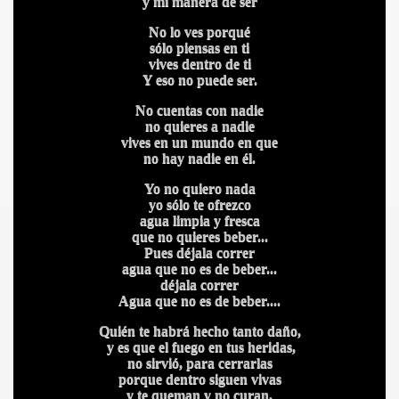
y mi manera de ser
ICANA
No lo ves porqué
sólo piensas en ti
vives dentro de ti
Y eso no puede ser.
No cuentas con nadie
no quieres a nadie
vives en un mundo en que
no hay nadie en él.
Yo no quiero nada
yo sólo te ofrezco
agua limpia y fresca
que no quieres beber...
Pues déjala correr
agua que no es de beber...
déjala correr
Agua que no es de beber....
Quién te habrá hecho tanto daño,
y es que el fuego en tus heridas,
no sirvió, para cerrarlas
porque dentro siguen vivas
y te queman y no curan,
S AL VIENTO