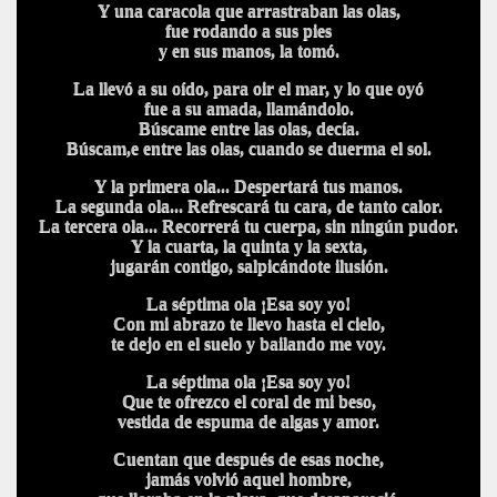
Y una caracola que arrastraban las olas,
fue rodando a sus pies
y en sus manos, la tomó.
La llevó a su oído, para oir el mar, y lo que oyó
fue a su amada, llamándolo.
Búscame entre las olas, decía.
Búscam,e entre las olas, cuando se duerma el sol.
Y la primera ola... Despertará tus manos.
La segunda ola... Refrescará tu cara, de tanto calor.
La tercera ola... Recorrerá tu cuerpa, sin ningún pudor.
Y la cuarta, la quinta y la sexta,
jugarán contigo, salpicándote ilusión.
La séptima ola ¡Esa soy yo!
Con mi abrazo te llevo hasta el cielo,
te dejo en el suelo y bailando me voy.
La séptima ola ¡Esa soy yo!
Que te ofrezco el coral de mi beso,
vestida de espuma de algas y amor.
Cuentan que después de esas noche,
jamás volvió aquel hombre,