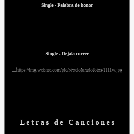
Single -
Palabra de honor
Single -
Dejala correr
L e t r a s d e C a n c i o n e s