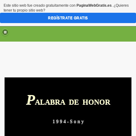
Este sitio web fue creado gratuitamente con
PaginaWebGratis.es
. ¿Quieres
tener tu propio sitio web?
REGÍSTRATE GRATIS
P
ARTE
ALABRA DE HONOR
RTE
1 9 9 4 - S o n y