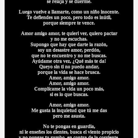
se relaja y se duerme.
Luego vuelve a llamarte, como un niño inocente.
Te defiendes un poco, pero todo es inútil,
porque siempre te vence.
Amor amigo amor, te quieri ver, quiero pactar
y no me escuchas.
Supongo que hay que darte la razón,
soy un desastre amor, perdón,
que no te encuentro y no me buscas.
Ayúdame otra vez, ¿Qué más te da!
A
Queyo sin ti no puedo andar,
porque la vida se hace brusca.
Amor, amigo amor.
Amor, amigo amor.
Complícame la vida un poco más,
si es lo que buscas.
Amor, amigo amor.
Me gusta la inquietud que tú me das
A
pero me asusta.
No te pongas en guardia,
ni le enseñes los dientes, busca el viento propicio
y no pongas tu rumbo, en contra de la corriente.