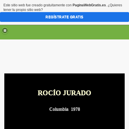
Este sitio web fue creado gratuitamente con
PaginaWebGratis.es
. ¿Quieres
tener tu propio sitio web?
REGÍSTRATE GRATIS
ROCÍO JURADO
ARTE
RTE
Columbia 1978