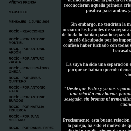
VIÑETAS PRENSA
reconocieran aquella primera crisi
positiva para ambos, ya
MAUSOLEO
MENSAJES - 1 JUNIO 2006
Sin embargo, no tendrían la m
iniciaron los trámites de su separa
ROCÍO - REACCIONES
de boda lo habían pasado separad
ROCÍO - POR ANTONIO
quedó disculpado por los impon
MONTIEL
confiesa haber luchado con todas s
ROCÍO - POR ANTONIO
fracasaba
ARDÓN
ROCÍO - POR ARTURO
ZAPATA
La suya ha sido una separación e
ROCÍO - POR FERNÁNDO
porque se habián querído demas
ONEGA
vin
ROCÍO - POR JESÚS
QUINTERO
ROCÍO - POR ANTONIO
"Desde que Pedro y yo nos separam
GALA
una relación muy buena, porque
ROCÍO - POR ANTONIO
sosegada, sin bromas ni tremendism
BURGOS
cuand
ROCÍO - POR NATALIA
FIGUEROA
ROCÍO - POR JUAN
Precisamente, esta buena relación q
MELLADO
la pareja, ha sido el motivo de 
ROCÍO - POR DANIEL PÉREZ
distintas publicaciones de una i