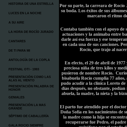
HISTORIA DE UNA ESTRELLA
Por su parte, la carreara de Rocío
su boda. Los éxitos de sus álbum
LUCES EN LA NOCHE
marcaron el ritmo d
A SU AIRE
Contaba también con el apoyo de 
LA HORA DE ROCÍO JURADO
actuaciones y la animaba entre bas
darle así esa fuerza y ese tempera
CANTARES
en cada una de sus canciones. Per
Rocío, que trajo al nacer
DE TI PARA MI
ANTOLOGÍA DE LA COPLA
En efecto, el 29 de abril de 1977
preciosa niña de tres kilos y medi
FESTIVAL OTI - 1993
pusieron de nombre Rocío. Curios
PRESENTACIÓN COMO LAS
bisabuela Rocío cumplia 77 años, 
ALAS AL VIENTO
pudo acudir a la clínica Loreto d
PRESENTACIÓN PALABRA DE
días después, no obstante, podían 
HONOR
abuela, la madre, la nieta y la bi
GENIALES
PRESENTACIÓN LA MAS
El parto fue atendido por el doctor
GRANDE
Doña Sofía en los nacimientos de su
SÉPTIMO DE CABALLERÍA
la madre como la hija se encontr
recuperarse fue Pedro, el padre 
GALA ROCIO SIEMPRE