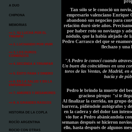
prop
A DUO
Tan sólo se le conoció un novio
empresario valenciano Enrique 
CHIPIONA
abandonó sus negocios para conv
MEMORIAS
relación duró siete años. Precis
por haber roto su noviazgo y ad
=> 1. SU LUCHA POR EL
nódulo, que la habia alejado de 
TRIUNFO
Pedro Carrasco del que se enamoró 
=> 2. LUCHANDO POR VIVIR
flechazo y una h
=> 3. LOS DUROS
COMIENZOS
"A Pedro le conocí cuando atrav
=> 4. DECIDIDA A TRIUNFAR
Un buen día coincidimos en una corr
toros de las Ventas, de Madrid, en
=> 5. ÉXITO FAMA Y DINERO
hacía y de púb
=> 6. EN LA SALUD Y EN LA
ENFERMEDAD
Pedro le brindo la muerte del be
=> 7. AMORES Y DESAMORES
gracioso piropo
:
"si te lle
Al finalizar la corrida, un grupo d
=> 8. A GRANDES RASGOS
barrera, pidiéndole autógrafos y ded
en la cadera y del dolor tan inten
HISTORIA DE LA COPLA
vio fue a Pedro abánicandola con 
semanas después se hicieron novios
ROCÍO ARGENTINA
ello, hasta después de algunos mes
ROCIO CON OTRAS