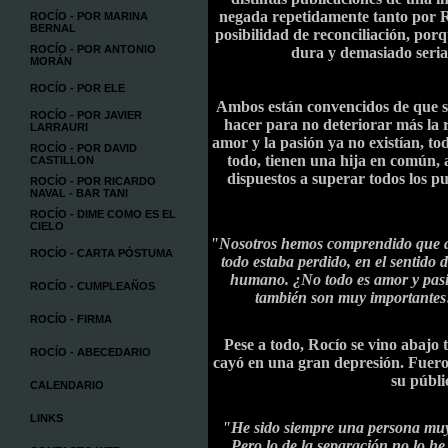
negada repetidamente tanto por Ro
ROCÍO - POR MARINA
BERNAL
posibilidad de reconciliación, por
ROCÍO - POR ANTONIO
dura y demasiado seria
MORÁN
ROCÍO - POR ELE
Ambos están convencidos de que se
ROCÍO - POR JAVIER
hacer para no deteriorar más la re
LARRAURI
amor y la pasión ya no existían, t
ROCÍO - POR DAVID
todo, tienen una hija en común, 
CASTILLON
dispuestos a superar todos los p
ROCÍO - POR RICARDO
NAVAL - BAR TANI
ROCÍO - DIME COMO ES EL
CIELO
"Nosotros hemos comprendido que a
ROCÍO - CARTA PÓSTUMA
todo estaba perdido, en el sentido d
humano. ¿No todo es amor y pasi
ROCÍO - CUMPLEAÑOS
también son muy importantes
ROCÍO - FIRMA
Pese a todo, Rocío se vino abajo 
ROCÍO - ABECEDARIO
cayó en una gran depresión. Fuer
su públi
CALENDARIO
LINKS
"He sido siempre una persona mu
Pero lo de la separación no lo h