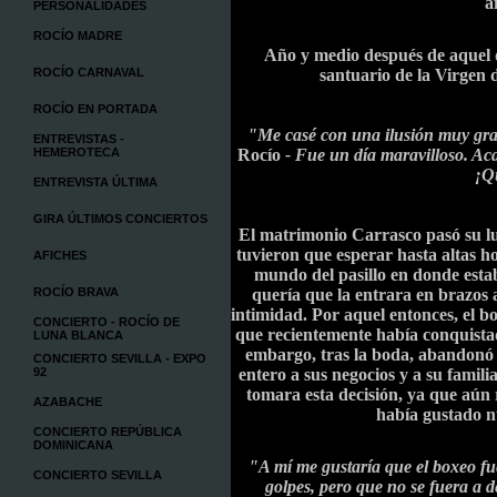
a
PERSONALIDADES
ROCÍO MADRE
Año y medio después de aquel 
ROCÍO CARNAVAL
santuario de la Virgen 
ROCÍO EN PORTADA
"Me casé con una ilusión muy gr
ENTREVISTAS -
HEMEROTECA
Rocío
- Fue un día maravilloso. Ac
¡Q
ENTREVISTA ÚLTIMA
GIRA ÚLTIMOS CONCIERTOS
El matrimonio Carrasco pasó su lun
tuvieron que esperar hasta altas h
AFICHES
mundo del pasillo en donde estab
ROCÍO BRAVA
quería que la entrara en brazos a
intimidad. Por aquel entonces, el 
CONCIERTO - ROCÍO DE
que recientemente había conquistado
LUNA BLANCA
embargo, tras la boda, abandonó 
CONCIERTO SEVILLA - EXPO
92
entero a sus negocios y a su familia
tomara esta decisión, ya que aún 
AZABACHE
había gustado nu
CONCIERTO REPÚBLICA
DOMINICANA
"A mí me gustaría que el boxeo fu
CONCIERTO SEVILLA
golpes, pero que no se fuera a d