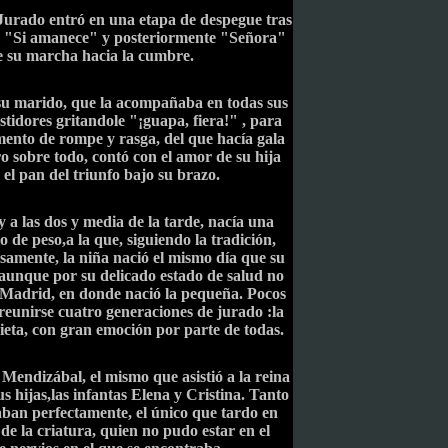
 Jurado entró en una etapa de despegue tras
es "Si amanece" y posteriormente "Señora"
e su marcha hacia la cumbre.
su marido, que la acompañaba en todas sus
tidores gritandole "¡guapa, fiera!" , para
mento de rompe y rasga, del que hacía gala
o sobre todo, contó con el amor de su hija
 el pan del triunfo bajo su brazo.
 y a las dos y media de la tarde, nacía una
o de peso,a la que, siguiendo la tradición,
amente, la niña nació el mismo día que su
aunque por su delicado estado de salud no
e Madrid, en donde nació la pequeña. Pocos
reunirse cuatro generaciones de jurado :la
znieta, con gran emoción por parte de todas.
 Mendizábal, el mismo que asistió a la reina
s hijas,las infantas Elena y Cristina. Tanto
aban perfectamente, el único que tardo en
de la criatura, quien no pudo estar en el