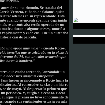
ios méritos.
, antes de su matrimonio. Se trataba del
García Verneta, cuñado de Salomé, quien
ertirse ademas en su representante. Esta
amente cuando se encontraba muy deprimida
emás se encontraba recién operada de un
la música durante algunos meses,conoció a
rapidamente y él de ella. Fue un auténtico
istoria casi de película.
esaba una época muy mala"
- cuenta Rocío-.
ida benéfica que se celebraba en la plaza de
 el verano del 74, con un calor tremendo que
lico hasta la bandera."
cerro que estaba toreando, lanzándole un
gan a hacer mas guapa te estropean".
e fans fueron arrinconando a Rocío hacia la
icatorias. Al retroceder, se clavo un hierro
so, se desmayó. Al despertar lo primero que
un periódico. Y, surgió el flechazo. Pocas
, aunque la prensa no tuvo conocimiento de
es, cuando sus sentimientos estuvieron más