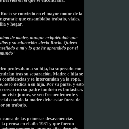
e nervios en el que se encontraba.
ocío se convirtió en el mayor motor de la
 engranaje que ensamblaba trabajo, viajes,
ilia y hogar.
l mimo de madre, aunque exiguiéndole que
dios y su educación -decía Rocío. Quiero
enseñado a mí y lo que he aprendido por el
mundo"
ro profesaban a su hija, ha superado con
endrían tras su separación. Madre e hija se
 confidencias y se intercamian ya la ropa.
, se lo dedica a su hija. Por su parte, y esto
arrasco con su padre también es fantástica,
no vivir juntos, se ven frecuentemente y
cial cuando la madre debe estar fuera de
or su trabajo.
la causa de las primeras desavenencias
 la prensa en el año 1981 y que fueron
un primer momento, aunque años después