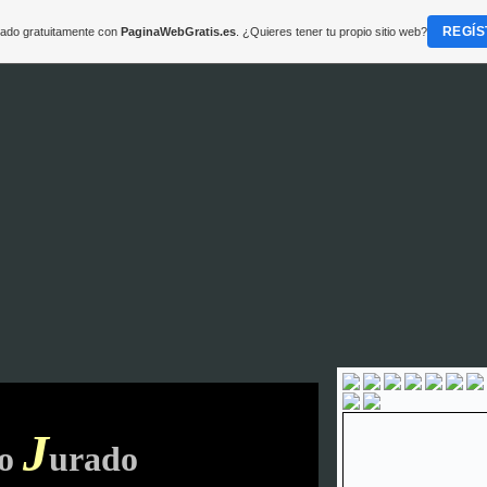
REGÍS
reado gratuitamente con
PaginaWebGratis.es
. ¿Quieres tener tu propio sitio web?
J
ío
urado