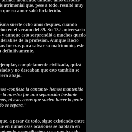
s atrimonial que, pese a todo, resultó muy
 que su amor salió fortalecido.
isma suerte ocho años después, cuando
ción en el verano del 89. Su 13.º aniversario
o y aunque esto sorprendió a muchos quedo
derables de la profesión. Aunque Rocío
us fuerzas para salvar su matrimonio, éste
 definitivamente.
jemplar, completamente civilizada, quizá
iado y no deseaban que esto también se
iera abajo.
os -confiesa la cantante- hemos mantenido
 la nuestra fue una separación bastante
os, ni esas cosas que suelen hacer la gente
o se separa."
ue, a pesar de todo, sigue existiendo entre
que en numerosas ocasiones se hablara en
nminente reconciliación, cosa que ha sido