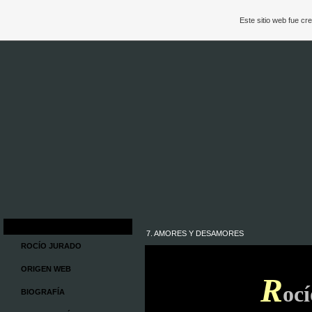
Este sitio web fue c
7. AMORES Y DESAMORES
ROCÍO JURADO
ORIGEN WEB
R
oc
BIOGRAFÍA