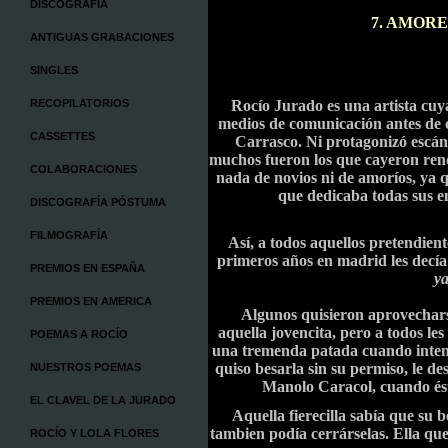
DISCOGRAFÍA
7. AMOR
ANTIGUAS GRABACIONES
SINGLES
RECOPILATORIOS
Rocío Jurado es una artista cuya
medios de comunicación antes de 
CASSETTES
Carrasco. Ni protagonizó escánd
muchos fueron los que cayeron rend
COLABORACIONES
nada de novios ni de amoríos, ya q
que dedicaba todas sus en
DISCOGRAFÍA PÓSTUMA
FILMOGRAFÍA
Así, a todos aquellos pretendien
primeros años en madrid les decí
PREMIOS EN ESPAÑA
y
PREMIOS EN AMERICA
Algunos quisieron aprovecharse 
aquella jovencita, pero a todos le
POEMAS A ROCÍO
una tremenda patada cuando intentó
quiso besarla sin su permiso, le de
NUESTROS POEMAS
Manolo Caracol, cuando éste
EL CLAVEL DE LA JURADO
Aquella fierecilla sabía que su 
tambien podía cerrárselas. Ella quer
ROCÍO Y LOLA FLORES