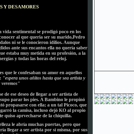
ES Y DESAMORES
 vida sentimental se prodigó poco en los
conocer al que queria ser su marido,Pedro
alos ni se le conocieron idilios. Aunque
idos ante sus encantos ella no quería saber
ue estaba muy metida en su profesión, a la
ergías y todas las horas del reloj.
tes que le confesaban su amor en aquellos
a:
"espera unos añitos hasta que sea artista y
a veremos"
de ese deseo de llegar a ser artista de
s supo parar los pies. A Bambino le propinó
 propasarse con ella; a un tal Picoco, que
sgarró la camisa, incluso dejó KO al propio
 quiso aprvecharse de la chiquilla.
belleza le abría muchas puertas, pero que
ía llegar a ser artista por sí misma, por sus