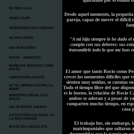
quirófano por el estado d
ÚLTIMA GALA
Desde aquel momento, la pequeña R
VIDEO-CLIPS
pareja, capaz de mover el dificil
fam
VENDEDORA DE ILUSIONES
VA POR USTED
"A mi hija siempre le he dado e
cumpla con sus deberes: sus estu
SALVE ROCIERA
transmitirle todo lo que me han 
ROCÍO - ANUNCIOS
MUÑECAS VESTIDAS COMO
ROCÍO
El amor que tanto Rocío como Ped
creces los momentos difíciles que v
LIBROS PUBLICADOS
sienten muy unidas, se cuentas sus
ACTO LIMPIEZA ESTRELLA -
Todo el tiempo libre del que dispone
MIAMI
es lo bueno, la relación de Rocio C
NUESTROS REGALOS A
ambos se adoran y a pesar de ya 
ROCÍO
comparten mucho tiempo, en espe
DÍA DE ROCÍO JURADO
casa p
ASOCIACIÓN CULTURAL RJ -
LA MAS GRANDE
El trabajo fue, sin embargo, 
ROCÍO EN CHOCOLATE
matrimponiales que saltaron a
desmentidas por la pareja en 