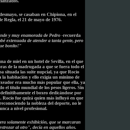
fianzados.
desmayo, se casaban en Chipiona, en el
de Regla, el 21 de mayo de 1976.
ande y muy enamorada de Pedro -
recuerda
abé extenuada de atender a tanta gente, pero
ue bonito!"
a de miel en un hotel de Sevilla, en el que
oras de la madrugada a que se fuera todo el
a situada las suite nupcial, ya que Rocío
 la habitación y ello exigía un mínimo de
boxeador era mucho más popular que ella, ya
 el título mundial de los pesos ligeros. Sin
definitibamente el boxeo dedicándose por
.
Rocío fue quizá quien más influyó en que
reconociendo la nobleza del deporte, no le
nca a nivel profesional.
era solamente exhibición, que se marcaran
estrozar al otro", decía en aquellos años.