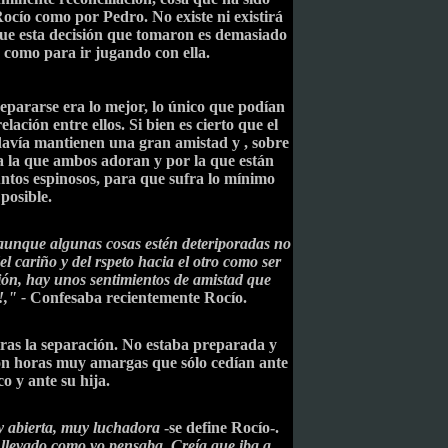
cío como por Pedro. No existe ni existirá
que esta decisión que tomaron es demasiado
 como para ir jugando con ella.
pararse era lo mejor, lo único que podían
lación entre ellos. Si bien es cierto que el
odavía mantienen una gran amistad y , sobre
a la que ambos adoran y por la que están
untos espinosos, para que sufra lo mínimo
posible.
unque algunas cosas estén deteriporadas no
el cariño y del rspeto hacia el otro como ser
ón, hay unos sentimientos de amistad que
!," -
Confesaba recientemente Rocío.
tras la separación. No estaba preparada y
on horas muy amargas que sólo cedían ante
co y ante su hija.
y abierta, muy luchadora
-se define Rocío-.
e llevado como yo pensaba. Creía que iba a