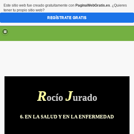
Este sitio web fue creado gratuitamente con
PaginaWebGratis.es
. ¿Quieres
tener tu propio sitio web?
REGÍSTRATE GRATIS
R
J
ocío
urado
6. EN LA SALUD Y EN LA ENFERMEDAD