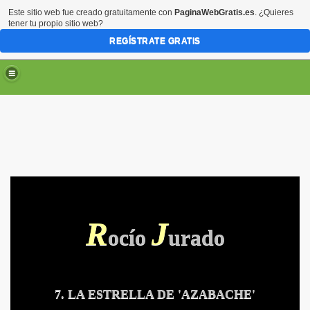
Este sitio web fue creado gratuitamente con
PaginaWebGratis.es
. ¿Quieres
tener tu propio sitio web?
REGÍSTRATE GRATIS
R
J
ocío
urado
7. LA ESTRELLA DE 'AZABACHE'