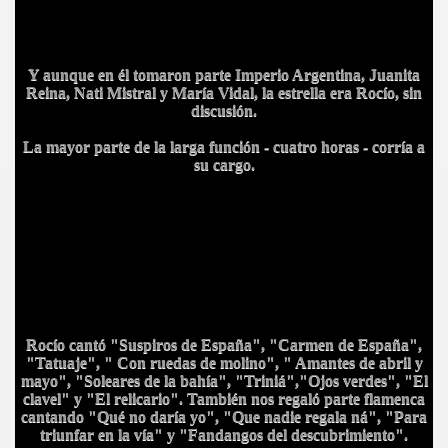
Y aunque en él tomaron parte Imperio Argentina, Juanita
Reina, Nati Mistral y María Vidal, la estrella era Rocío, sin
discusión.
La mayor parte de la larga función - cuatro horas - corría a
su cargo.
BAR TANI
Rocío cantó "Suspiros de España", "Carmen de España",
"Tatuaje", " Con ruedas de molino", " Amantes de abril y
mayo", "Soleares de la bahía", "Triniá","Ojos verdes", "El
O
clavel" y "El relicario".
También nos regaló parte flamenca
cantando "Qué no daría yo", "Que nadie regala ná", "Para
triunfar en la vía" y "Fandangos del descubrimiento".