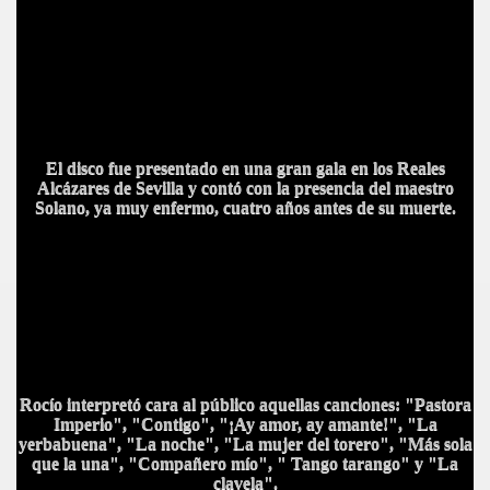
El disco fue presentado en una gran gala en los Reales
Alcázares de Sevilla y contó con la presencia del maestro
Solano, ya muy enfermo, cuatro años antes de su muerte.
A
Rocío interpretó cara al público aquellas canciones: "Pastora
Imperio", "Contigo", "¡Ay amor, ay amante!", "La
yerbabuena", "La noche", "La mujer del torero", "Más sola
que la una", "Compañero mío", " Tango tarango" y "La
clavela".
A