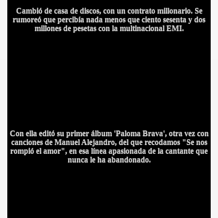
Cambió de casa de discos, con un contrato millonario. Se
rumoreó que percibía nada menos que ciento sesenta y dos
millones de pesetas con la multinacional EMI.
OBAR
A
Con ella editó su primer álbum 'Paloma Brava', otra vez con
canciones de Manuel Alejandro, del que recodamos "Se nos
rompió el amor", en esa línea apasionada de la cantante que
nunca le ha abandonado.
LEÓN
HE