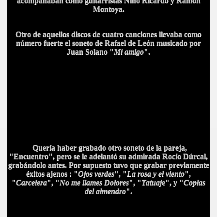
acompañaban como guitarristas Niño Ricardo y Ramón
Montoya.
Otro de aquellos discos de cuatro canciones llevaba como
número fuerte el soneto de Rafael de León musicado por
Juan Solano "
Mi
amigo
".
CÍO
MI
Quería haber grabado otro soneto de la pareja,
"Encuentro", pero se le adelantó su admirada Rocío Dúrcal,
grabándolo antes. Por supuesto tuvo que grabar previamente
A MAS GRANDE
éxitos ajenos : "
Ojos verdes
", "
La rosa y
el viento
",
"
Carcelera
", "
No me llames Dolores
", "
Tatuaj
e", y "
Coplas
del almendro
".