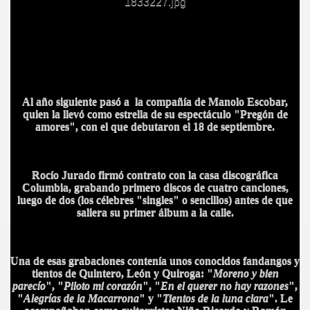
S AL VIENTO
HONOR
Al año siguiente pasó a la compañía de Manolo Escobar,
quien la llevó como estrella de su espectáculo "Pregón de
amores", con el que debutaron el 18 de septiembre.
DE
Rocío Jurado firmó contrato con la casa discográfica
Columbia, grabando primero discos de cuatro canciones,
luego de dos (los célebres "singles" o sencillos) antes de que
saliera su primer álbum a la calle.
Una de esas grabaciones contenía unos conocidos fandangos y
tientos de Quintero, León y Quiroga: "
Moreno y bien
parecío
", "
Piloto mi corazón
", "
En el querer no hay razones
",
"
Alegrías de la Macarrona
" y "
Tientos de la luna clara
". Le