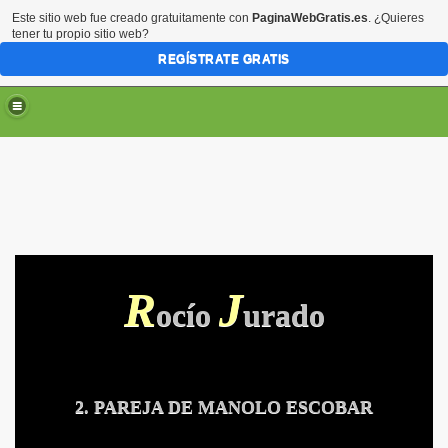
Este sitio web fue creado gratuitamente con
PaginaWebGratis.es
. ¿Quieres
tener tu propio sitio web?
REGÍSTRATE GRATIS
R
J
ocío
urado
2. PAREJA DE MANOLO ESCOBAR