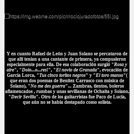
Y en cuanto Rafael de León y Juan Solano se percataron de
que allí tenían a una cantante de primera, ya compusieron
especialmente para ella. De esa colaboración surgió "
Rosa y
aire
", "
Dolo...o...res
!", "
El novio de Granada
", evocación de
García Lorca, "
Tus cinco toritos negros
" y "
El toro manso
"(
que eran dos poemas de Benítez Carrasco con música de
A
Solano), "
No me des guerra
"... Zambras, tientos, boleros
aflamencados , rumbas y unas sevillanas de Ochaíta y Solano,
"
Decir
Sevilla
". Otro de los guitarristas fue Paco de Lucía,
que aún no se había destapado como solista.
A