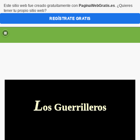
Este sitio web fue creado gratuitamente con
PaginaWebGratis.es
. ¿Quieres
tener tu propio sitio web?
REGÍSTRATE GRATIS
L
os Guerrilleros