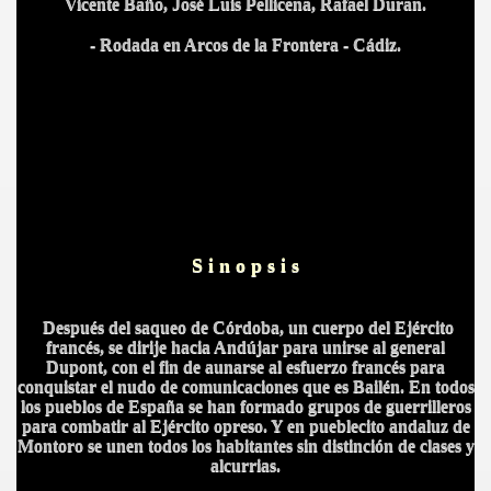
Vicente Baño, José Luis Pellicena, Rafael Duran.
- Rodada en Arcos de la Frontera - Cádiz.
IDADES
S i n o p s i s
Después del saqueo de Córdoba, un cuerpo del Ejército
francés, se dirije hacia Andújar para unirse al general
Dupont, con el fin de aunarse al esfuerzo francés para
conquistar el nudo de comunicaciones que es Bailén. En todos
los pueblos de España se han formado grupos de guerrilleros
para combatir al Ejército opreso. Y en pueblecito andaluz de
Montoro se unen todos los habitantes sin distinción de clases y
alcurrias.