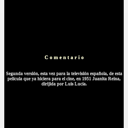
BLANCA
ICANA
C o m e n t a r i o
Segunda versión, esta vez para la televisión española, de esta
película que ya hiciera para el cine, en 1951 Juanita Reina,
dirijida por Luis Lucía.