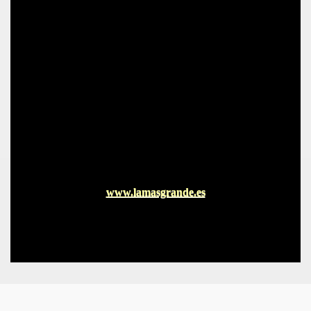
CÍO
www.lamasgrande.es
MI
A MAS GRANDE