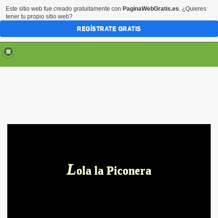
Este sitio web fue creado gratuitamente con
PaginaWebGratis.es
. ¿Quieres
tener tu propio sitio web?
REGÍSTRATE GRATIS
L
ola la Piconera